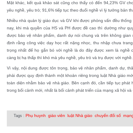
Mặt khác, kết quả khảo sát cũng cho thấy có đến 94,23% GV cho r
yêu nghề, yêu trò; 91,6% tiếp tục theo đuổi nghề vì lý tưởng bản t
Nhiều nhà quản lý giáo dục và GV khi được phỏng vấn đều thống 
nay, khi mà quyền của HS và PH được đề cao thì dường như quyề
được bảo vệ nhân phẩm, danh dự nói chung và trên không gian 
định rằng công việc dạy học rất nặng nhọc, thu nhập chưa trang 
trọng nhất để họ gắn bó với nghề là do đây được xem là nghề 
càng bị hạ thấp thì khó mà yêu nghề, yêu trò và trụ được với nghề.
Vì vậy, nội dung được tôn trọng, bảo vệ nhân phẩm, danh dự, thâ
phải được quy định thành một khoản riêng trong luật Nhà giáo mớ
toàn diện nhằm bảo vệ nhà giáo. Bên cạnh đó, cần tiếp tục phát 
trong bối cảnh mới, nhất là bối cảnh phát triển của mạng xã hội và
Phụ huynh
giáo viên
luật Nhà giáo
chuyển đổi số
mạng
Tags :