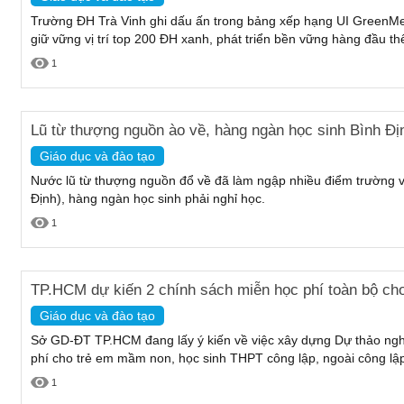
Trường ĐH Trà Vinh ghi dấu ấn trong bảng xếp hạng UI GreenMet
giữ vững vị trí top 200 ĐH xanh, phát triển bền vững hàng đầu thế
1
Lũ từ thượng nguồn ào về, hàng ngàn học sinh Bình Địn
Giáo dục và đào tạo
Nước lũ từ thượng nguồn đổ về đã làm ngập nhiều điểm trường 
Định), hàng ngàn học sinh phải nghỉ học.
1
TP.HCM dự kiến 2 chính sách miễn học phí toàn bộ cho
Giáo dục và đào tạo
Sở GD-ĐT TP.HCM đang lấy ý kiến về việc xây dựng Dự thảo nghị
phí cho trẻ em mầm non, học sinh THPT công lập, ngoài công lập 
1