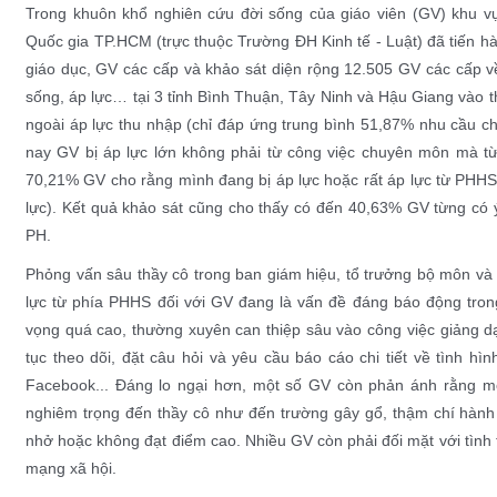
Trong khuôn khổ nghiên cứu đời sống của giáo viên (GV) khu v
Quốc gia TP.HCM (trực thuộc Trường ĐH Kinh tế - Luật) đã tiến h
giáo dục, GV các cấp và khảo sát diện rộng 12.505 GV các cấp về
sống, áp lực… tại 3 tỉnh Bình Thuận, Tây Ninh và Hậu Giang vào t
ngoài áp lực thu nhập (chỉ đáp ứng trung bình 51,87% nhu cầu chi
nay GV bị áp lực lớn không phải từ công việc chuyên môn mà t
70,21% GV cho rằng mình đang bị áp lực hoặc rất áp lực từ PHHS v
lực). Kết quả khảo sát cũng cho thấy có đến 40,63% GV từng có ý
PH.
Phỏng vấn sâu thầy cô trong ban giám hiệu, tổ trưởng bộ môn và
lực từ phía PHHS đối với GV đang là vấn đề đáng báo động tron
vọng quá cao, thường xuyên can thiệp sâu vào công việc giảng dạ
tục theo dõi, đặt câu hỏi và yêu cầu báo cáo chi tiết về tình h
Facebook... Đáng lo ngại hơn, một số GV còn phản ánh rằng 
nghiêm trọng đến thầy cô như đến trường gây gổ, thậm chí hành
nhở hoặc không đạt điểm cao. Nhiều GV còn phải đối mặt với tình 
mạng xã hội.