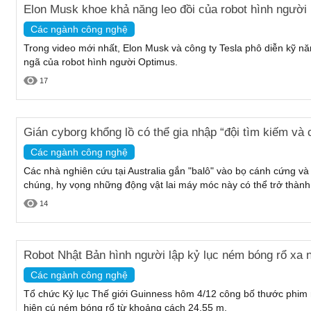
Elon Musk khoe khả năng leo đồi của robot hình người
Các ngành công nghệ
Trong video mới nhất, Elon Musk và công ty Tesla phô diễn kỹ nă
ngã của robot hình người Optimus.
17
Gián cyborg khổng lồ có thể gia nhập “đội tìm kiếm và 
Các ngành công nghệ
Các nhà nghiên cứu tại Australia gắn "balô" vào bọ cánh cứng và
chúng, hy vọng những động vật lai máy móc này có thể trở thành 
14
Robot Nhật Bản hình người lập kỷ lục ném bóng rổ xa 
Các ngành công nghệ
Tổ chức Kỷ lục Thế giới Guinness hôm 4/12 công bố thước phim 
hiện cú ném bóng rổ từ khoảng cách 24,55 m.