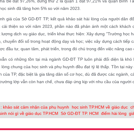
hà Bè đạt 97,26%, đứng thứ 2 là quận 1 đạt 97,21% và quận Bình Tâ
 học sinh đã tăng hơn 5% so với năm 2023.
nh giá của Sở GD-ĐT TP, kết quả khảo sát hài lòng của người dân đố
 cải thiện so với năm 2023, phần nào đã phản ánh một cách khách 
 lượng dịch vụ giáo dục, triển khai thực hiện: Xây dựng "Trường học
n, chuyển đổi số trong hoạt động dạy và học; việc xây dựng cách tiếp c
c đầu tư, quan tâm, phát triển, trong đó chú trọng đến việc nâng cao c
 vẫn có những tồn tại mà ngành GD-ĐT TP luôn phải đối diện là khó k
 lòng chung của học sinh và phụ huynh đều đạt tỷ lệ thấp. Tồn tại nà
 của TP, đặc biệt là gia tăng dân số cơ học, dù đã được các ngành, 
trường lớp vẫn còn hạn chế, chưa đáp ứng kịp với nhu cầu của người 
khảo sát cảm nhận của phụ huynh
học sinh TP.HCM về giáo dục
c
 :
sinh nói gì về giáo dục TP.HCM
Sở GD-ĐT TP. HCM
điểm hài lòng
gi