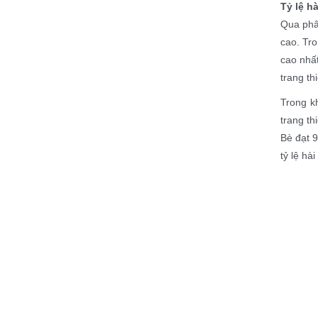
Tỷ lệ h
Qua phân
cao. Tr
cao nhất
trang th
Trong kh
trang th
Bè đạt 9
tỷ lệ hà