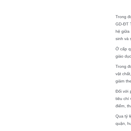
Trong đó
GD-ĐT T
hệ giữa 
sinh và
Ở cấp q
giáo dục
Trong đó
vật chất
giảm th
Đối với
tiêu chí
điểm, th
Qua tỷ l
quận, hu