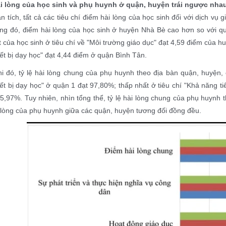
ài lòng của học sinh và phụ huynh ở quận, huyện trái ngược nha
 tích, tất cả các tiêu chí điểm hài lòng của học sinh đối với dịch v
ong đó, điểm hài lòng của học sinh ở huyện Nhà Bè cao hơn so với q
 của học sinh ở tiêu chí về "Môi trường giáo dục" đạt 4,59 điểm của hu
iết bị dạy học" đạt 4,44 điểm ở quận Bình Tân.
i đó, tỷ lệ hài lòng chung của phụ huynh theo địa bàn quận, huyện, 
iết bị dạy học" ở quận 1 đạt 97,80%; thấp nhất ở tiêu chí "Khả năng t
5,97%. Tuy nhiên, nhìn tổng thể, tỷ lệ hài lòng chung của phụ huynh 
i lòng của phụ huynh giữa các quận, huyện tương đối đồng đều.