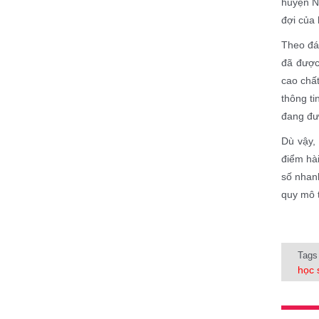
huyện N
đợi của
Theo đá
đã được
cao chất
thông ti
đang đượ
Dù vậy,
điểm hài
số nhanh
quy mô 
Tags
học 