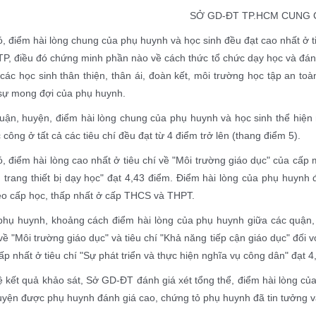
SỞ GD-ĐT TP.HCM CUNG 
, điểm hài lòng chung của phụ huynh và học sinh đều đạt cao nhất ở t
P, điều đó chứng minh phần nào về cách thức tổ chức dạy học và đán
các học sinh thân thiện, thân ái, đoàn kết, môi trường học tập an t
 sự mong đợi của phụ huynh.
uận, huyện, điểm hài lòng chung của phụ huynh và học sinh thể hiện 
 công ở tất cả các tiêu chí đều đạt từ 4 điểm trở lên (thang điểm 5).
, điểm hài lòng cao nhất ở tiêu chí về "Môi trường giáo dục" của cấp
, trang thiết bị dạy học" đạt 4,43 điểm. Điểm hài lòng của phụ huynh đ
eo cấp học, thấp nhất ở cấp THCS và THPT.
 phụ huynh, khoảng cách điểm hài lòng của phụ huynh giữa các quận,
 về "Môi trường giáo dục" và tiêu chí "Khả năng tiếp cận giáo dục" đối 
ấp nhất ở tiêu chí "Sự phát triển và thực hiện nghĩa vụ công dân" đạt 4
ệ kết quả khảo sát, Sở GD-ĐT đánh giá xét tổng thể, điểm hài lòng củ
yện được phụ huynh đánh giá cao, chứng tỏ phụ huynh đã tin tưởng và 