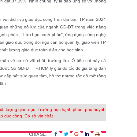
n đạt 97,05%. Nhìn chung, tỷ lệ đáp ứng so với mong
i với dịch vụ giáo dục công trên địa bàn TP năm 2024
quan những nỗ lực của ngành GD-ĐT trong việc nâng
 hạnh phúc", "Lớp học hạnh phúc"; ứng dụng công nghệ
ận giáo dục trong đội ngũ cán bộ quản lý, giáo viên TP
hất lượng giáo dục toàn diện cho học sinh...
hăn về cơ sở vật chất, trường lớp. Ở tiêu chí này cả
y được Sở GD-ĐT TP.HCM lý giải do tốc độ gia tăng dân
các cấp hết sức quan tâm, hỗ trợ nhưng tốc độ mở rộng
dân.
hất lượng giáo dục
Trường học hạnh phúc
phụ huynh
áo dục công
Cơ sở vật chất
CHIA SẺ: