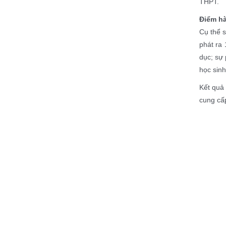
THPT.
Điểm hà
Cụ thể 
phát ra 
dục; sự 
học sinh
Kết quả 
cung cấp