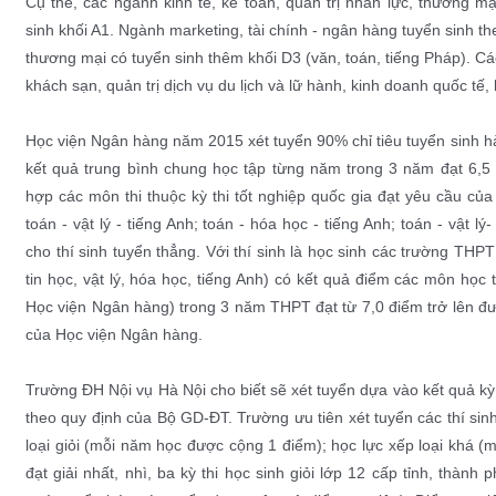
Cụ thể, các ngành kinh tế, kế toán, quản trị nhân lực, thương mạ
sinh khối A1. Ngành marketing, tài chính - ngân hàng tuyển sinh 
thương mại có tuyển sinh thêm khối D3 (văn, toán, tiếng Pháp). C
khách sạn, quản trị dịch vụ du lịch và lữ hành, kinh doanh quốc tế, 
Học viện Ngân hàng năm 2015 xét tuyển 90% chỉ tiêu tuyển sinh hà
kết quả trung bình chung học tập từng năm trong 3 năm đạt 6,5 đ
hợp các môn thi thuộc kỳ thi tốt nghiệp quốc gia đạt yêu cầu của
toán - vật lý - tiếng Anh; toán - hóa học - tiếng Anh; toán - vật 
cho thí sinh tuyển thẳng. Với thí sinh là học sinh các trường TH
tin học, vật lý, hóa học, tiếng Anh) có kết quả điểm các môn họ
Học viện Ngân hàng) trong 3 năm THPT đạt từ 7,0 điểm trở lên đ
của Học viện Ngân hàng.
Trường ĐH Nội vụ Hà Nội cho biết sẽ xét tuyển dựa vào kết quả k
theo quy định của Bộ GD-ĐT. Trường ưu tiên xét tuyển các thí si
loại giỏi (mỗi năm học được cộng 1 điểm); học lực xếp loại khá 
đạt giải nhất, nhì, ba kỳ thi học sinh giỏi lớp 12 cấp tỉnh, thành