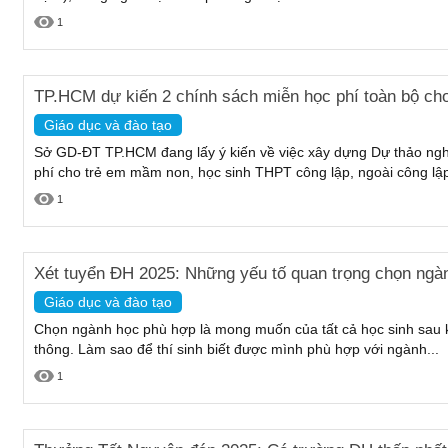
1
TP.HCM dự kiến 2 chính sách miễn học phí toàn bộ cho
Giáo dục và đào tạo
Sở GD-ĐT TP.HCM đang lấy ý kiến về việc xây dựng Dự thảo nghị
phí cho trẻ em mầm non, học sinh THPT công lập, ngoài công lập 
1
Xét tuyển ĐH 2025: Những yếu tố quan trọng chọn ngà
Giáo dục và đào tạo
Chọn ngành học phù hợp là mong muốn của tất cả học sinh sau k
thông. Làm sao để thí sinh biết được mình phù hợp với ngành...
1