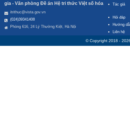
gia -
Văn phòng Đề án Hệ tri thức Việt số hóa
Tác giả
itrithuc@vista.gov.vn
Hỏi đáp
(024)39341408
Hướng dẫ
Phòng 616, 24 Lý Thường Kiệt, Hà Nội
Liên hệ
© Copyright 2018 - 202