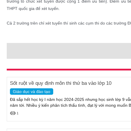
trường tổ chức xét tuyển được cộng 1 điểm ưu tiên). Điểm ưu tiê
THPT quốc gia để xét tuyển.
Cả 2 trường trên chỉ xét tuyển thí sinh các cụm thi do các trường ĐH
Sốt ruột về quy định môn thi thứ ba vào lớp 10
Giáo dục và đào tạo
Đã sắp hết học kỳ I năm học 2024-2025 nhưng học sinh lớp 9 vẫ
năm tới. Nhiều ý kiến phân tích thấu tình, đạt lý với mong muốn 
1