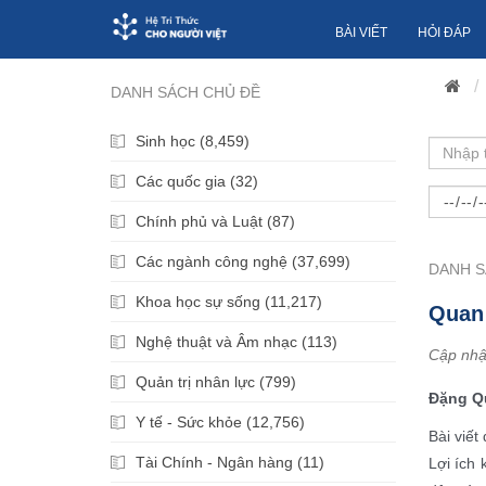
BÀI VIẾT
HỎI ĐÁP
DANH SÁCH CHỦ ĐỀ
Sinh học (8,459)
Các quốc gia (32)
Chính phủ và Luật (87)
Các ngành công nghệ (37,699)
DANH S
Khoa học sự sống (11,217)
Quan 
Nghệ thuật và Âm nhạc (113)
Cập nhậ
Quản trị nhân lực (799)
Đặng Qu
Y tế - Sức khỏe (12,756)
Bài viết
Tài Chính - Ngân hàng (11)
Lợi ích