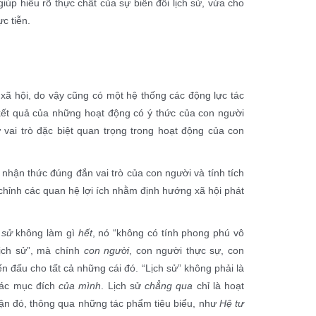
giúp hiểu rõ thực chất của sự biến đổi lịch sử, vừa cho
c tiễn.
à xã hội, do vậy cũng có một hệ thống các động lực tác
 kết quả của những hoạt động có ý thức của con người
ữ vai trò đặc biệt quan trọng trong hoạt động của con
 nhận thức đúng đắn vai trò của con người và tính tích
 chỉnh các quan hệ lợi ích nhằm định hướng xã hội phát
 sử
không làm gì
hết
, nó “không có tính phong phú vô
lịch sử”, mà chính
con người
, con người thực sự, con
ến đấu cho tất cả những cái đó. “Lịch sử” không phải là
các mục đích
của mình
. Lịch sử
chẳng qua
chỉ là hoạt
cận đó, thông qua những tác phẩm tiêu biểu, như
Hệ tư