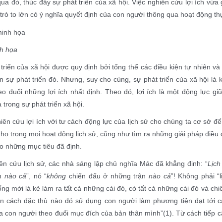
ua đó, thúc đẩy sự phát triển của xã hội. Việc nghiên cứu lợi ích vừa 
 trò to lớn có ý nghĩa quyết định của con người thông qua hoạt động thự
h họa
triển của xã hội được quy định bởi tổng thể các điều kiện tự nhiên v
 sự phát triển đó. Nhưng, suy cho cùng, sự phát triển của xã hội là
o đuổi những lợi ích nhất định. Theo đó, lợi ích là một động lực gi
 trong sự phát triển xã hội.
iên cứu lợi ích với tư cách động lực của lịch sử cho chúng ta cơ sở để
họ trong mọi hoạt động lịch sử, cũng như tìm ra những giải pháp điều
eo những mục tiêu đã định.
ên cứu lịch sử, các nhà sáng lập chủ nghĩa Mác đã khẳng đinh: “
Lịch
ận
nào cả
”, nó “
không
chiến đấu ở những trận
nào cả
”! Không phải “
ng mới là kẻ làm ra tất cả những cái đó, có tất cả những cái đó và chi
n cách đặc thù nào đó sử dụng con người làm phương tiện đạt tới 
a con người theo đuổi mục đích của bản thân mình”
(1)
. Từ cách tiếp 