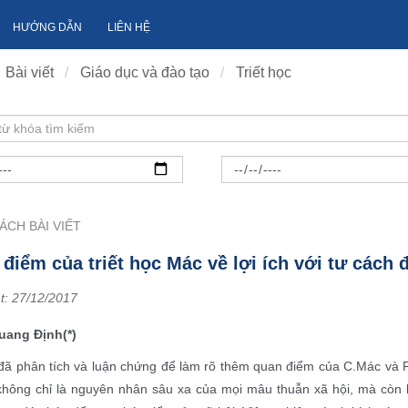
HƯỚNG DẪN
LIÊN HỆ
Bài viết
Giáo dục và đào tạo
Triết học
ÁCH BÀI VIẾT
điểm của triết học Mác về lợi ích với tư cách 
t:
27/12/2017
ang Định(*)
 đã phân tích và luận chứng để làm rõ thêm quan điểm của C.Mác và Ph
 không chỉ là nguyên nhân sâu xa của mọi mâu thuẫn xã hội, mà còn