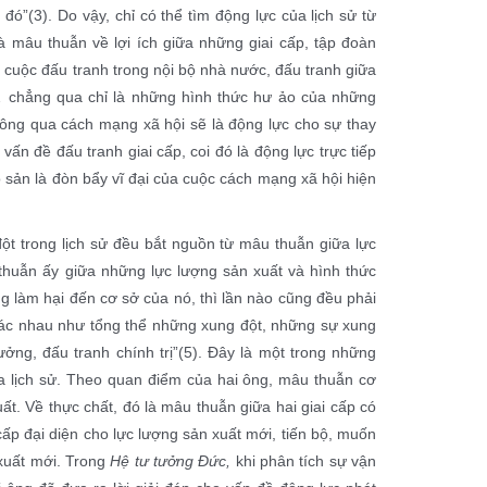
”(3). Do vậy, chỉ có thể tìm động lực của lịch sử từ
à mâu thuẫn về lợi ích giữa những giai cấp, tập đoàn
 cuộc đấu tranh trong nội bộ nhà nước, đấu tranh giữa
… chẳng qua chỉ là những hình thức hư ảo của những
hông qua cách mạng xã hội sẽ là động lực cho sự thay
ấn đề đấu tranh giai cấp, coi đó là động lực trực tiếp
 vô sản là đòn bẩy vĩ đại của cuộc cách mạng xã hội hiện
ột trong lịch sử đều bắt nguồn từ mâu thuẫn giữa lực
thuẫn ấy giữa những lực lượng sản xuất và hình thức
ng làm hại đến cơ sở của nó, thì lần nào cũng đều phải
hác nhau như tổng thể những xung đột, những sự xung
ởng, đấu tranh chính trị”
(5)
. Đây là một trong những
ủa lịch sử. Theo quan điểm của hai ông, mâu thuẫn cơ
ất. Về thực chất, đó là mâu thuẫn giữa hai giai cấp có
i cấp đại diện cho lực lượng sản xuất mới, tiến bộ, muốn
 xuất mới. Trong
Hệ tư tưởng Đức,
khi phân tích sự vận