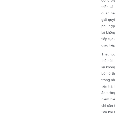
động bi
triển xã
quan hệ 
giải quy
phù hợp 
lại khôn
tiếp tục
giao tiế
Triết họ
thể nói
lại khôn
bộ hệ th
trong n
tiến hàn
ảo tưởn
niệm biế
chỉ cần
"Và khi 