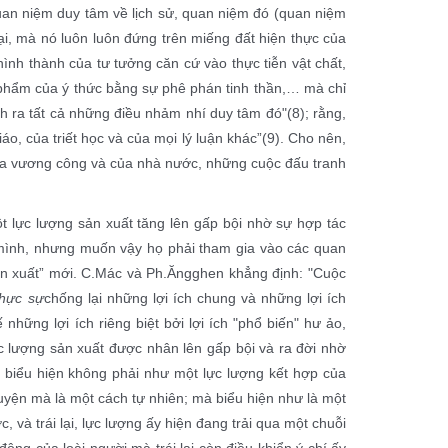
 quan niệm duy tâm về lịch sử, quan niệm đó (quan niệm
đại, mà nó luôn luôn đứng trên miếng đất hiện thực của
 hình thành của tư tưởng căn cứ vào thực tiễn vật chất,
n phẩm của ý thức bằng sự phê phán tinh thần,… mà chỉ
nh ra tất cả những điều nhảm nhí duy tâm đó"
(8)
; rằng,
o, của triết học và của mọi lý luận khác”
(9)
. Cho nên,
 của vương công và của nhà nước, những cuộc đấu tranh
ột lực lượng sản xuất tăng lên gấp bội nhờ sự hợp tác
a mình, nhưng muốn vậy họ phải tham gia vào các quan
sản xuất” mới. C.Mác và Ph.Ăngghen khẳng định: "Cuộc
thực sự
chống lại những lợi ích chung và những lợi ích
những lợi ích riêng biệt bởi lợi ích "phổ biến" hư ảo,
lực lượng sản xuất được nhân lên gấp bội và ra đời nhờ
 biểu hiện không phải như một lực lượng kết hợp của
guyện mà là một cách tự nhiên; mà biểu hiện như là một
 và trái lại, lực lượng ấy hiện đang trải qua một chuỗi
ộng của loài người mà trái lại còn điều khiển ý chí ấy