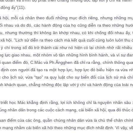
động ấy”(11).
ã hội, mỗi cá nhân theo đuổi những mục đích riêng, nhưng những mụ
ối nhau và do đó, các hành động của họ cũng diễn ra theo những hư
u, nhưng thường thì không ăn khớp nhau, có khi chống đối nhau ấy, t
 xã hội. "Lịch sử diễn ra theo cách mà kết quả cuối cùng luôn luôn thu
ý chí trong số đó trở thành cái như nó hiện có lại chính nhờ rất nhiề
g lực giao nhau, một nhóm vô tận những hình bình hành, và vì sự đan
i quan điểm đó, C.Mác và Ph.Ăngghen đã chỉ ra rằng, chính thông qua 
 định con người đã tạo ra một hợp lực, hợp lực đó biểu hiện ra vừa 
 cho lịch sử, vừa “tạo” ra quy luật cho sự biến đổi của lịch sử mà c
h khách quan, chẳng những độc lập với ý chí và hành động của loài ng
,
triết học Mác khẳng định rằng, lợi ích không chỉ là nguyên nhân sâu
ng nhân dân trong các cuộc cách mạng, cải biến xã hội, qua đó thúc đẩ
an điểm của các ông, quần chúng nhân dân vừa là chủ thể chân chính 
 mạng nhằm cải biến xã hội theo những mục đích nhất định. Vì vậy, về