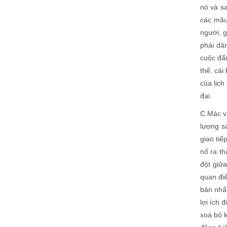
nó và sa
các mâu
người, g
phái dâ
cuộc đấu
thế, cải
của lịch
đại.
C.Mác v
lượng sả
giao tiế
nổ ra t
đột giữa
quan điể
bản nhất
lợi ích 
xoá bỏ k