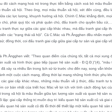
u đó cách mạng hoá nó trong thực tiễn bằng cách xoá bỏ mâu thuẫn đó
 thuẫn xã hội. Theo ông, mọi mâu thuẫn xã hội, xét đến cùng, đều l
iữa các lực lượng, khuynh hướng xã hội. Chính C.Mác khẳng định, mọi
n chủ, phái quý tộc và phái quân chủ, đấu tranh cho quyền bầu cử,
 tranh thực sự giữa các giai cấp khác nhau, mà đấu tranh giai cấp t
 biến các “trạng thái xã hội”. Cả C.Mác và Ph.Ăngghen đều nhấn mạnh v
 sử; đồng thời, coi đấu tranh giai cấp giữa giai cấp tư sản và giai cấp
à Ph.Ăngghen viết: "Theo quan điểm của chúng tôi, tất cả mọi xung đ
n xuất và hình thức giao tiếp (quan hệ sản xuất - Đ.Q.Đ.)"
(4)
, "mâu 
p đã xảy ra nhiều lần trong lịch sử từ trước cho đến nay, song vẫn khô
hành một cuộc cách mạng, đồng thời lại mang những hình thức phụ k
 các giai cấp khác nhau, những mâu thuẫn về ý thức, đấu tranh tư tư
m cơ bản nhất của triết học Mác về lợi ích với tính cách động lực c
 trong xã hội là mâu thuẫn giữa lực lượng sản xuất và quan hệ sản xu
đối lập: giai cấp thống trị muốn duy trì kiểu quan hệ sản xuất cũ và gia
iểu quan hệ sản xuất cũ đã lỗi thời để thiết lập một kiểu quan hệ sản