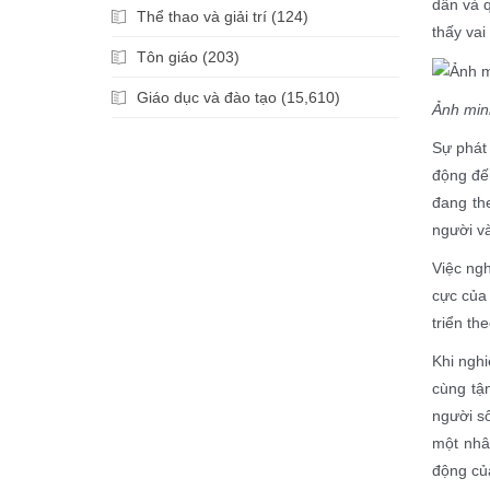
dân và q
Thể thao và giải trí (124)
thấy vai
Tôn giáo (203)
Giáo dục và đào tạo (15,610)
Ảnh min
Sự phát 
động đến
đang the
người và
Việc ngh
cực của 
triển th
Khi nghi
cùng t
người số
một nhâ
động củ