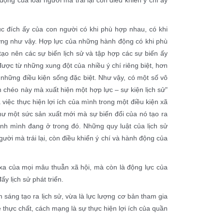
c đích ấy của con người có khi phù hợp nhau, có khi
ớng như vậy. Hợp lực của những hành động có khi phù
ạo nên các sự biến lịch sử và tập hợp các sự biến ấy
 được từ những xung đột của nhiều ý chí riêng biệt, hơn
u những điều kiện sống đặc biệt. Như vậy, có một số vô
 chéo này mà xuất hiện một hợp lực – sự kiện lịch sử"
việc thực hiện lợi ích của mình trong một điều kiện xã
như một sức sản xuất mới mà sự biến đổi của nó tạo ra
hính mình đang ở trong đó. Những quy luật của lịch sử
ười mà trái lại, còn điều khiển ý chí và hành động của
 xa của mọi mâu thuẫn xã hội, mà còn là động lực của
y lịch sử phát triển.
sáng tạo ra lịch sử, vừa là lực lượng cơ bản tham gia
 thực chất, cách mạng là sự thực hiện lợi ích của quần