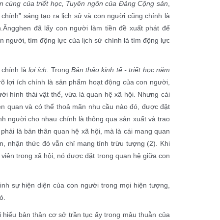
n cùng của triết học, Tuyên ngôn của Đảng Cộng sản
,
hính” sáng tạo ra lịch sử và con người cũng chính là
h.Ăngghen đã lấy con người làm tiền đề xuất phát để
n người, tìm động lực của lịch sử chính là tìm động lực
 chính là
lợi ích
. Trong
Bản thảo kinh tế - triết học năm
 lợi ích chính là sản phẩm hoạt động của con người,
ưới hình thái vật thể, vừa là quan hệ xã hội. Nhưng cái
liên quan và có thể thoả mãn nhu cầu nào đó, được đặt
ính người cho nhau chính là thông qua sản xuất và trao
g phải là bản thân quan hệ xã hội, mà là cái mang quan
ản, nhận thức đó vẫn chỉ mang tính trừu tượng (2). Khi
ành viên trong xã hội, nó được đặt trong quan hệ giữa con
minh sự hiện diện của con người trong mọi hiện tượng,
ó.
ải hiểu bản thân cơ sở trần tục ấy trong mâu thuẫn của