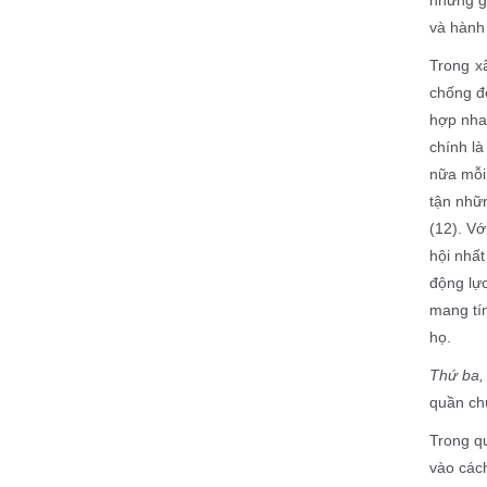
và hành 
Trong x
chống đ
hợp nha
chính là
nữa mỗi 
tận nhữn
(12)
. Vớ
hội nhất
động lực
mang tín
họ.
Thứ ba
quần chú
Trong qu
vào cách