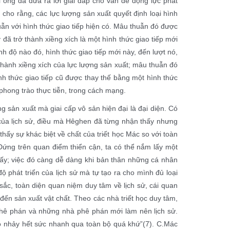
 ông đã đưa ra lời giải đáp cho vấn đề động lực phát
cho rằng, các lực lượng sản xuất quyết định loại hình
uẫn với hình thức giao tiếp hiện có. Mâu thuẫn đó được
đã trở thành xiềng xích là một hình thức giao tiếp mới
ình độ nào đó, hình thức giao tiếp mới này, đến lượt nó,
 thành xiềng xích của lực lượng sản xuất; mâu thuẫn đó
h thức giao tiếp cũ được thay thế bằng một hình thức
 phong trào thực tiễn, trong cách mạng.
ợng sản xuất mà giai cấp vô sản hiện đại là đại diện. Có
 của lịch sử, điều mà Hêghen đã từng nhận thấy nhưng
hấy sự khác biệt về chất của triết học Mác so với toàn
“Đứng trên quan điểm thiển cận, ta có thể nắm lấy một
ấy; việc đó càng dễ dàng khi bản thân những cá nhân
ộ phát triển của lịch sử mà tự tạo ra cho mình đủ loại
ắc, toàn diện quan niệm duy tâm về lịch sử, cái quan
đến sản xuất vật chất. Theo các nhà triết học duy tâm,
 phê phán và những nhà phê phán mới làm nên lịch sử.
 họ nhảy hết sức nhanh qua toàn bộ quá khứ”
(7)
. C.Mác