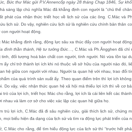
ức, Bức thư Mác gửi P.V.Annencốp ngày 28 tháng Chạp 1846, Sự khố
à sáng lập chủ nghĩa Mác đã khẳng định con người là “chủ thể chân c
ất phát của nhận thức triết học về lịch sử của các ông. C.Mác và P
ứu lịch sử. Do vậy, nghiên cứu lịch sử là nghiên cứu chính bản thân co
y con người hoạt động.
c Mác khẳng định rằng, động lực sâu xa thúc đẩy con người hoạt động
ia đình thần thánh, Hệ tư tưởng Đức
…
,
C.Mác và Ph.Ăngghen đã chỉ rõ
t tinh, đối tượng hoá bản chất con người, tính người. Nó vừa tồn tại d
 ấy chỉ trở thành lợi ích khi nó thuộc về sở hữu của người nào đó, 
an hệ giữa con người với nhau. Người ta quan hệ với nhau, trao đổi t
phẩm của quá trình sản xuất ấy. Theo quan điểm trên thì lợi ích khôn
i. Do vậy, việc nhận thức quan hệ xã hội mà thiếu lợi ích thì về cơ b
ai trò của lợi ích, triết học Mác cho rằng, lợi ích là cái liên kết các th
i nhau và làm cơ sở cho việc xác lập các quan hệ giữa họ.
trù lợi ích, C.Mác đã đi sâu nghiên cứu, giải thích lịch sử, chứng 
h, mọi biểu hiện đa dạng của lịch sử và tìm ra động lực phát triển của n
t
, C.Mác cho rằng, để tìm hiểu động lực của lịch sử thì “trước hết ph