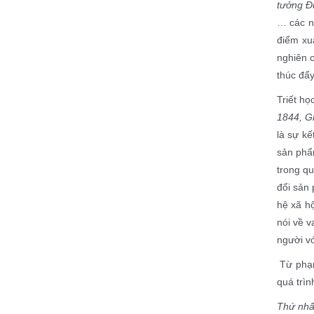
tưởng Đ
… các nh
điểm xu
nghiên c
thúc đẩ
Triết họ
1844, G
là sự kế
sản phẩm
trong qu
đổi sản 
hệ xã hộ
nói về v
người vớ
Từ phạm 
quá trìn
Thứ nhấ