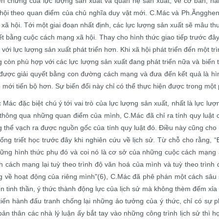
ện chứng của lực lượng sản xuất và quan hệ sản xuất, về cơ bản, hai
 hội theo quan điểm của chủ nghĩa duy vật mới. C.Mác và Ph.Ăngghen 
xã hội. Tới một giai đoạn nhất định, các lực lượng sản xuất sẽ mâu th
ết bằng cuộc cách mạng xã hội. Thay cho hình thức giao tiếp trước đây 
với lực lượng sản xuất phát triển hơn. Khi xã hội phát triển đến một tr
g còn phù hợp với các lực lượng sản xuất đang phát triển nữa và biến
 được giải quyết bằng con đường cách mạng và đưa đến kết quả là hìn
p mới tiến bộ hơn. Sự biến đổi này chỉ có thể thực hiện được trong một
c Mác đặc biệt chú ý tới vai trò của lực lượng sản xuất, nhất là lực lư
, thông qua những quan điểm của mình, C.Mác đã chỉ ra tính quy luật
g thể vạch ra được nguồn gốc của tính quy luật đó. Điều này cũng cho t
ống triết học trước đây khi nghiên cứu về lịch sử. Từ chỗ cho rằng, 
hững hình thức phụ đó và coi nó là cơ sở của những cuộc cách mạng 
h cách mạng lại tuỳ theo trình độ văn hoá của mình và tuỳ theo trình đ
g về hoạt động của riêng mình"(6), C.Mác đã phê phán một cách sâu s
n tinh thần, ý thức thành động lực của lịch sử mà không thèm đếm xỉa 
 tiến hành đấu tranh chống lại những ảo tưởng của ý thức, chỉ có sự
bản thân các nhà lý luận ấy bắt tay vào những công trình lịch sử thì