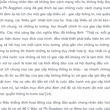
Quần chúng nhân dân sẽ không làm cách mạng nếu họ không thấy được 
à Ph.Ăngghen cũng đã giải thích tại sao những cuộc cách mạng trước
hỉ đem lại lợi ích cho một giai cấp thiểu số - giai cấp thống trị, mà quầ
ch mạng, cái “khêu gợi” nhiệt tình của họ. Giai cấp thiểu số chỉ lôi
 ích chung, và những tư tưởng, học thuyết chính trị của giai cấp thiểu
ĩa. Các nhà sáng lập chủ nghĩa Mác đã khẳng định: "Thật ra, mỗi gia
c hiện được mục đích của mình, đều nhất thiết phải biểu hiện lợi íc
ong xã hội hay nói một cách trừu tượng: phải gắn cho những tư tưởng
ng tư tưởng đó thành những tư tưởng duy nhất hợp lý, duy nhất có giá
c nhà nước của những xã hội có giai cấp đối kháng chỉ là tạm thời. K
n với tư cách là toàn bộ cái khối đông đảo của xã hội đương đầu với m
 lợi ích chung của các giai cấp không thống trị khác - lại nhanh chóng
au đó thì sự đối lập của giai cấp không thống trị với giai cấp giờ đây 
ắt hơn. Hai sự việc đó dẫn tới chỗ là cuộc đấu tranh mà giai cấp không
 lượt nó, lại nhằm mục đích phủ định chế độ xã hội trước đó một cách
ợc quyền thống trị trước kia"(14).
ọc Mác khẳng định hoạt động của đông đảo quần chúng nhân dân hướng
u này là cơ sở để C.Mác và Ph.Ăngghen chỉ ra động lực của cuộc cá