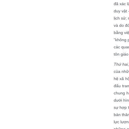
đã xác l
duy vật 
lịch sử;
và do đó
bằng việ
“không p
các quan
tôn giáo
Thứ hai
của nhữ
hệ xã h
đấu tra
chung hư
dưới hìn
sự hợp 
bản thân
lực lượn
những gi