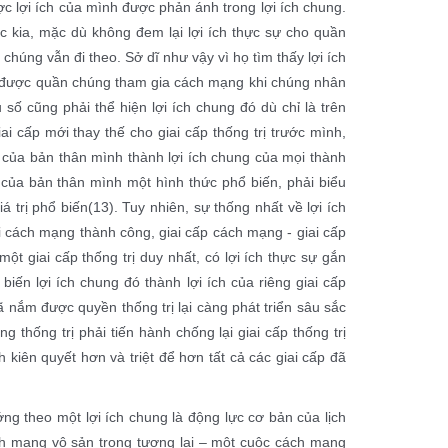
lợi ích của mình được phản ánh trong lợi ích chung.
 kia, mặc dù không đem lại lợi ích thực sự cho quần
n chúng vẫn đi theo. Sở dĩ như vậy vì họ tìm thấy lợi ích
 kéo được quần chúng tham gia cách mạng khi chúng nhân
 số cũng phải thể hiện lợi ích chung đó dù chỉ là trên
i cấp mới thay thế cho giai cấp thống trị trước mình,
h của bản thân mình thành lợi ích chung của mọi thành
 của bản thân mình một hình thức phổ biến, phải biểu
 trị phổ biến(13). Tuy nhiên, sự thống nhất về lợi ích
hi cách mạng thành công, giai cấp cách mạng - giai cấp
ột giai cấp thống trị duy nhất, có lợi ích thực sự gắn
 biến lợi ích chung đó thành lợi ích của riêng giai cấp
đã nắm được quyền thống trị lại càng phát triển sâu sắc
 thống trị phải tiến hành chống lại giai cấp thống trị
 kiên quyết hơn và triệt để hơn tất cả các giai cấp đã
 theo một lợi ích chung là động lực cơ bản của lịch
ch mạng vô sản trong tương lai – một cuộc cách mạng