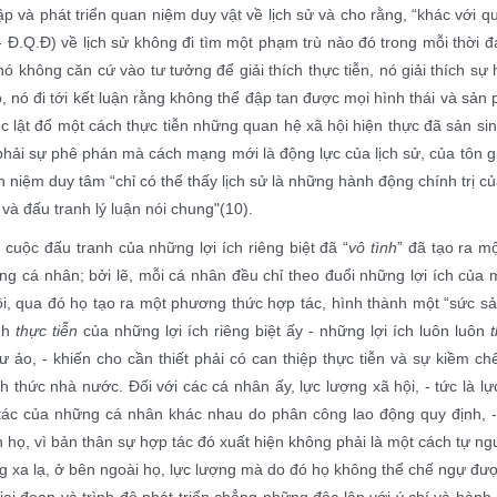
ập và phát triển quan niệm duy vật về lịch sử và cho rằng, “khác với
- Đ.Q.Đ) về lịch sử không đi tìm một phạm trù nào đó trong mỗi thời 
 nó không căn cứ vào tư tưởng để giải thích thực tiễn, nó giải thích sự
, nó đi tới kết luận rằng không thể đập tan được mọi hình thái và sả
c lật đổ một cách thực tiễn những quan hệ xã hội hiện thực đã sản si
hải sự phê phán mà cách mạng mới là động lực của lịch sử, của tôn giá
 niệm duy tâm “chỉ có thể thấy lịch sử là những hành động chính trị
 và đấu tranh lý luận nói chung"
(10)
.
,
cuộc đấu tranh của những lợi ích riêng biệt đã “
vô tình
” đã tạo ra m
ng cá nhân; bởi lẽ, mỗi cá nhân đều chỉ theo đuổi những lợi ích củ
ội, qua đó họ tạo ra một phương thức hợp tác, hình thành một “sức 
nh
thực tiễn
của những lợi ích riêng biệt ấy - những lợi ích luôn luôn
 ảo, - khiến cho cần thiết phải có can thiệp thực tiễn và sự kiềm chế 
h thức nhà nước. Đối với các cá nhân ấy, lực lượng xã hội, - tức là 
tác của những cá nhân khác nhau do phân công lao động quy định, -
 họ, vì bản thân sự hợp tác đó xuất hiện không phải là một cách tự n
g xa lạ, ở bên ngoài họ, lực lượng mà do đó họ không thể chế ngự được,
ai đoạn và trình độ phát triển chẳng những độc lập với ý chí và hành đ