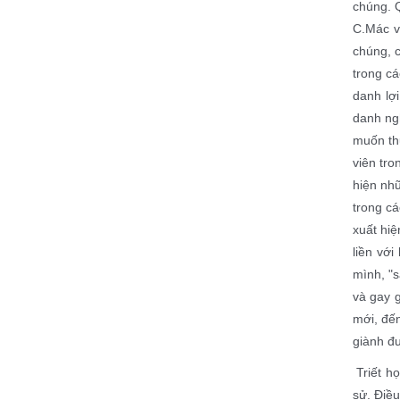
chúng. 
C.Mác v
chúng, c
trong cá
danh lợi
danh ngh
muốn thự
viên tr
hiện nhữ
trong cá
xuất hiệ
liền với
mình, "s
và gay g
mới, đến
giành đư
Triết h
sử. Điề