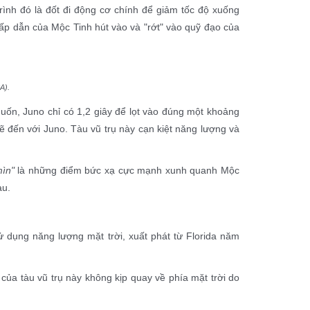
ình đó là đốt đi động cơ chính để giảm tốc độ xuống
ấp dẫn của Mộc Tinh hút vào và "rớt" vào quỹ đạo của
A).
uốn, Juno chỉ có 1,2 giây để lọt vào đúng một khoảng
sẽ đến với Juno. Tàu vũ trụ này cạn kiệt năng lượng và
mìn"
là những điểm bức xạ cực mạnh xunh quanh Mộc
àu.
ử dụng năng lượng mặt trời, xuất phát từ Florida năm
ủa tàu vũ trụ này không kịp quay về phía mặt trời do