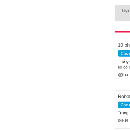
Tags
10 ph
Các 
Thế gi
sô cô 
14
Robot
Các 
Trang 
16