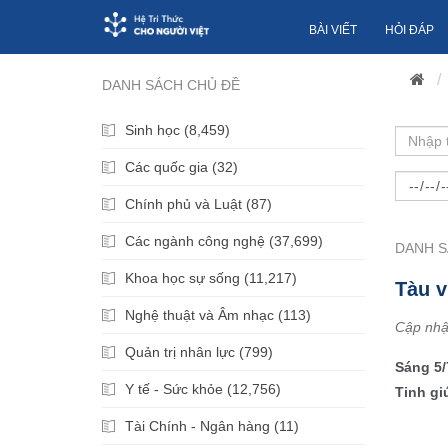
BÀI VIẾT
HỎI ĐÁP
DANH SÁCH CHỦ ĐỀ
Sinh học (8,459)
Các quốc gia (32)
Chính phủ và Luật (87)
Các ngành công nghệ (37,699)
DANH S
Khoa học sự sống (11,217)
Tàu v
Nghệ thuật và Âm nhạc (113)
Cập nhậ
Quản trị nhân lực (799)
Sáng 5/
Y tế - Sức khỏe (12,756)
Tinh gi
Tài Chính - Ngân hàng (11)