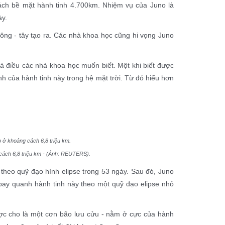
ách bề mặt hành tinh 4.700km. Nhiệm vụ của Juno là
ày.
ông - tây tạo ra. Các nhà khoa học cũng hi vọng Juno
là điều các nhà khoa học muốn biết. Một khi biết được
nh của hành tinh này trong hệ mặt trời. Từ đó hiểu hơn
cách 6,8 triệu km - (Ảnh: REUTERS).
theo quỹ đạo hình elipse trong 53 ngày. Sau đó, Juno
bay quanh hành tinh này theo một quỹ đạo elipse nhỏ
ợc cho là một cơn bão lưu cửu - nằm ở cực của hành