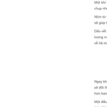
Một khi
chụp nhữ
Nhìn từ
sẽ giúp 
Dấu vết 
lượng nư
về hệ mặ
Ngay kh
sẽ đốt 
hơn ban 
Một điề