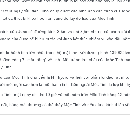
à khoa học Scott Bolton cho biết bí ẩn là tại sao cơn bão này lại lâu đ
27/8 là ngày đầu tiên Juno chụp được các hình ảnh cận cảnh của Mộc 
t tất cả thiết bị khoa học trên Juno để lấy dữ liệu của Mộc Tinh.
hính của Juno có đường kính 3,5m và dài 3,5m nhưng sải cánh dài 
amera của Juno sẽ bị hư trước khi Juno kết thúc nhiệm vụ vào đầu năm
nh là hành tinh lớn nhất trong hệ mặt trời, với đường kính 139.822km,
ó tổng cộng 7 "mặt trăng" vệ tinh. Mặt trăng lớn nhất của Mộc Tinh
y Tinh.
o của Mộc Tinh chủ yếu là khí hydro và heli với phần lõi đặc rất nhỏ
với một ngôi sao hơn là một hành tinh. Bên ngoài Mộc Tinh là lớp khí hy
c Tinh, một ngày chỉ dài 10 giờ và một năm trên Mộc Tinh bằng 12 năm 
i đất, bằng mắt thường có thể thấy Mộc Tinh và nếu dùng kính thiên văn