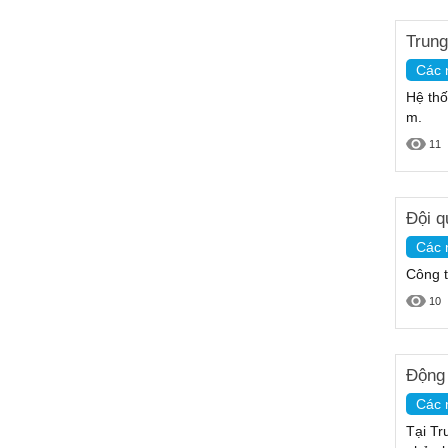
Trung
Các 
Hệ thố
m.
11
Đội q
Các 
Công t
10
Động 
Các 
Tại Tr