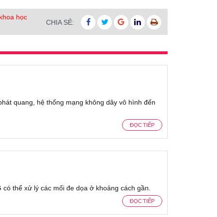
khoa học
CHIA SẺ:
t phát quang, hệ thống mạng không dây vô hình đến
ĐỌC TIẾP
-G có thể xử lý các mối đe dọa ở khoảng cách gần.
ĐỌC TIẾP