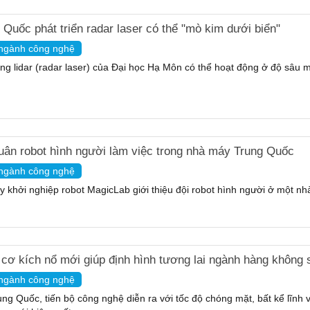
 Quốc phát triển radar laser có thể "mò kim dưới biển"
ngành công nghệ
ng lidar (radar laser) của Đại học Hạ Môn có thể hoạt động ở độ sâu m
uân robot hình người làm việc trong nhà máy Trung Quốc
ngành công nghệ
y khởi nghiệp robot MagicLab giới thiệu đội robot hình người ở một n
cơ kích nổ mới giúp định hình tương lai ngành hàng không 
ngành công nghệ
ung Quốc, tiến bộ công nghệ diễn ra với tốc độ chóng mặt, bất kể lĩnh