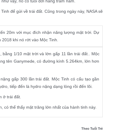
ến như vậy, nó có tuổi đời hàng trăm năm.
Tinh để gửi về trái đất. Cũng trong ngày này, NASA sẽ
đến 20m với mục đích nhận năng lượng mặt trời. Dự
 2018 khi nó rớt vào Mộc Tinh.
 bằng 1/10 mặt trời và lớn gấp 11 lần trái đất.. Mộc
 mang tên Ganymede, có đường kính 5.264km, lớn hơn
, nặng gấp 300 lần trái đất. Mộc Tinh có cấu tạo gần
dro, tiếp đến là hydro nặng dạng lỏng rồi đến lõi.
ở trái đất.
, có thể thấy mặt trăng lớn nhất của hành tinh này.
Theo Tuổi Trẻ