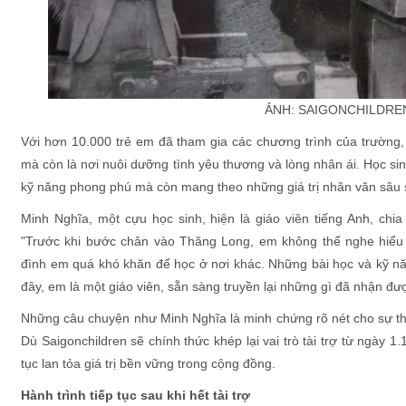
ẢNH: SAIGONCHILDRE
Với hơn 10.000 trẻ em đã tham gia các chương trình của trường
mà còn là nơi nuôi dưỡng tình yêu thương và lòng nhân ái. Học si
kỹ năng phong phú mà còn mang theo những giá trị nhân văn sâu 
Minh Nghĩa, một cựu học sinh, hiện là giáo viên tiếng Anh, chia
"Trước khi bước chân vào Thăng Long, em không thể nghe hiểu h
đình em quá khó khăn để học ở nơi khác. Những bài học và kỹ năn
đây, em là một giáo viên, sẵn sàng truyền lại những gì đã nhận đượ
Những câu chuyện như Minh Nghĩa là minh chứng rõ nét cho sự t
Dù Saigonchildren sẽ chính thức khép lại vai trò tài trợ từ ngày 1.
tục lan tỏa giá trị bền vững trong cộng đồng.
Hành trình tiếp tục sau khi hết tài trợ