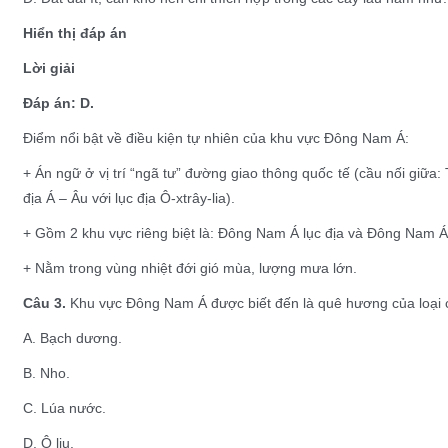
Hiển thị đáp án
Lời giải
Đáp án: D.
Điểm nổi bật về điều kiện tự nhiên của khu vực Đông Nam Á:
+ Án ngữ ở vị trí “ngã tư” đường giao thông quốc tế (cầu nối giữ
địa Á – Âu với lục địa Ô-xtrây-lia).
+ Gồm 2 khu vực riêng biệt là: Đông Nam Á lục địa và Đông Nam Á
+ Nằm trong vùng nhiệt đới gió mùa, lượng mưa lớn.
Câu 3.
Khu vực Đông Nam Á được biết đến là quê hương của loại 
A. Bạch dương.
B. Nho.
C. Lúa nước.
D. Ô liu.