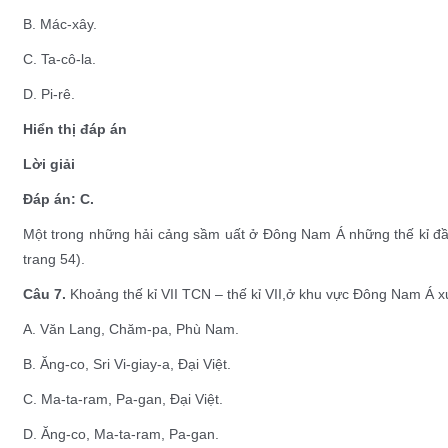
B. Mác-xây.
C. Ta-cô-la.
D. Pi-rê.
Hiển thị đáp án
Lời giải
Đáp án: C.
Một trong những hải cảng sầm uất ở Đông Nam Á những thế kỉ đầ
trang 54).
Câu 7.
Khoảng thế kỉ VII TCN – thế kỉ VII,ở khu vực Đông Nam Á xu
A. Văn Lang, Chăm-pa, Phù Nam.
B. Ăng-co, Sri Vi-giay-a, Đại Việt.
C. Ma-ta-ram, Pa-gan, Đại Việt.
D. Ăng-co, Ma-ta-ram, Pa-gan.