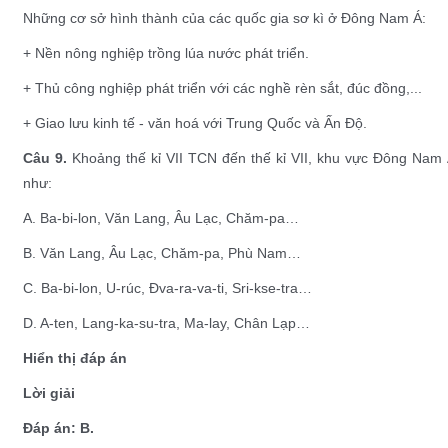
Những cơ sở hình thành của các quốc gia sơ kì ở Đông Nam Á:
+ Nền nông nghiệp trồng lúa nước phát triển.
+ Thủ công nghiệp phát triển với các nghề rèn sắt, đúc đồng,...
+ Giao lưu kinh tế - văn hoá với Trung Quốc và Ấn Độ.
Câu 9.
Khoảng thế kỉ VII TCN đến thế kỉ VII, khu vực Đông Nam Á
như:
A. Ba-bi-lon, Văn Lang, Âu Lạc, Chăm-pa…
B. Văn Lang, Âu Lạc, Chăm-pa, Phù Nam…
C. Ba-bi-lon, U-rúc, Đva-ra-va-ti, Sri-kse-tra…
D. A-ten, Lang-ka-su-tra, Ma-lay, Chân Lạp…
Hiển thị đáp án
Lời giải
Đáp án: B.