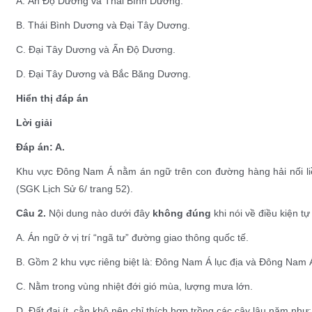
A. Ấn Độ Dương và Thái Bình Dương.
B. Thái Bình Dương và Đại Tây Dương.
C. Đại Tây Dương và Ấn Độ Dương.
D. Đại Tây Dương và Bắc Băng Dương.
Hiển thị đáp án
Lời giải
Đáp án: A.
Khu vực Đông Nam Á nằm án ngữ trên con đường hàng hải nối l
(SGK Lịch Sử 6/ trang 52).
Câu 2.
Nội dung nào dưới đây
không đúng
khi nói về điều kiện 
A. Án ngữ ở vị trí “ngã tư” đường giao thông quốc tế.
B. Gồm 2 khu vực riêng biệt là: Đông Nam Á lục địa và Đông Nam 
C. Nằm trong vùng nhiệt đới gió mùa, lượng mưa lớn.
D. Đất đai ít, cằn khô nên chỉ thích hợp trồng các cây lâu năm như: 