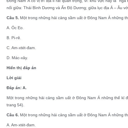
Đông Nam Á có vị trí địa lí rất quan trọng, vì: khu vực này là “ng
nối giữa: Thái Bình Dương và Ấn Độ Dương; giữa lục địa Á – Âu với 
Câu 5.
Một trong những hải cảng sầm uất ở Đông Nam Á những thế
A. Óc Eo.
B. Pi-rê.
C. Am-xtét-đam.
D. Mác-xây.
Hiển thị đáp án
Lời giải
Đáp án: A.
Một trong những hải cảng sầm uất ở Đông Nam Á những thế kỉ đ
trang 54).
Câu 6.
Một trong những hải cảng sầm uất ở Đông Nam Á những thế
A. Am-xtét-đam.