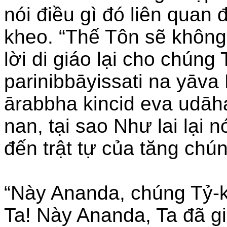
nói điều gì đó liên quan đ
kheo. “Thế Tôn sẽ không
lời di giáo lại cho chúng
parinibbāyissati na yāv
ārabbha kincid eva udāhar
nan, tại sao Như lai lại n
đến trật tự của tăng chú
“Này Ananda, chúng Tỷ-
Ta! Này Ananda, Ta đã 