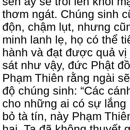
sen ấy sẽ trồi lên khỏi 
thơm ngát. Chúng sinh cũ
độn, chậm lụt, nhưng cũn
minh lanh lẹ, họ có thể 
hành và đạt được quả vị 
sát như vậy, đức Phật đồn
Phạm Thiên rằng ngài sẽ
độ chúng sinh: “Các cán
cho những ai có sự lắng
bỏ tà tín, này Phạm Thiên
hại, Ta đã không thuyết 