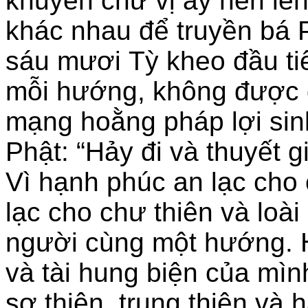
khuyên chư vị ấy nên lê
khác nhau để truyền bá P
sáu mươi Tỳ kheo đầu ti
mỗi hướng, không được đ
mạng hoằng pháp lợi sin
Phật: “Hảy đi và thuyết 
Vì hạnh phúc an lạc cho
lạc cho chư thiên và loà
người cùng một hướng. 
và tài hung biện của mình
sơ thiện, trung thiện và h