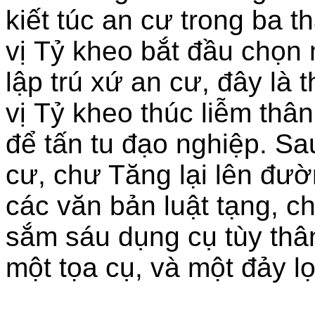
kiết túc an cư trong ba 
vị Tỷ kheo bắt đầu chọn 
lập trú xứ an cư, đây là 
vị Tỷ kheo thúc liễm thân 
để tấn tu đạo nghiệp. Sa
cư, chư Tăng lại lên đườ
các văn bản luật tạng, c
sắm sáu dụng cụ tùy thân,
một tọa cụ, và một đảy l