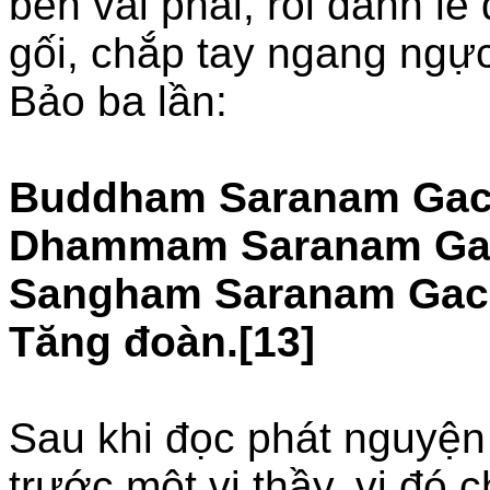
bên vai phải, rồi đảnh lễ
gối, chắp tay ngang ngự
Bảo ba lần:
Buddham Saranam Gacch
Dhammam Saranam Gacc
Sangham Saranam Gacc
Tăng đoàn.[13]
Sau khi đọc phát nguyện
trước một vị thầy, vị đó 