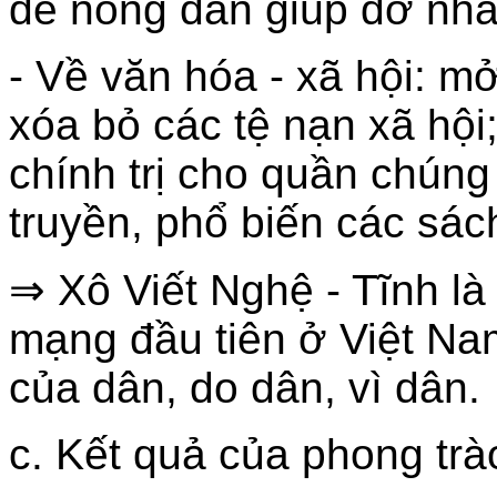
để nông dân giúp đỡ nha
- Về văn hóa - xã hội: m
xóa bỏ các tệ nạn xã hội
chính trị cho quần chúng 
truyền, phổ biến các sác
⇒ Xô Viết Nghệ - Tĩnh l
mạng đầu tiên ở Việt Na
của dân, do dân, vì dân.
c. Kết quả của phong trà