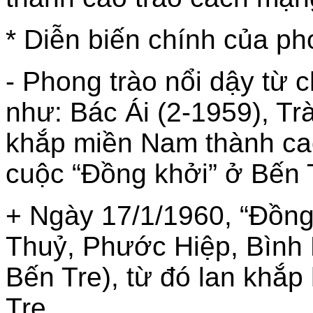
* Diễn biến chính của ph
- Phong trào nổi dậy từ 
như: Bác Ái (2-1959), Tr
khắp miền Nam thành cao
cuộc “Đồng khởi” ở Bến 
+ Ngày 17/1/1960, “Đồng 
Thuỷ, Phước Hiệp, Bình 
Bến Tre), từ đó lan khắ
Tre.