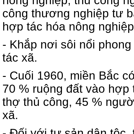
nông nghiệp, thủ công n
công thương nghiệp tư b
hợp tác hóa nông nghiệp
- Khắp nơi sôi nổi phon
tác xã.
- Cuối 1960, miền Bắc c
70 % ruộng đất vào hợp 
thợ thủ công, 45 % ngườ
xã.
- Đối với tư sản dân tộc