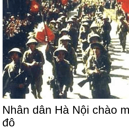
Nhân dân Hà Nội chào m
đô