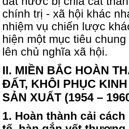
đất nước bị chia cắt thàn
chính trị - xã hội khác n
nhiệm vụ chiến lược kh
hiện một mục tiêu chung 
lên chủ nghĩa xã hội.
II. MIỀN BẮC HOÀN 
ĐẤT, KHÔI PHỤC KINH
SẢN XUẤT (1954 – 196
1. Hoàn thành cải cách
tế, hàn gắn vết thương 