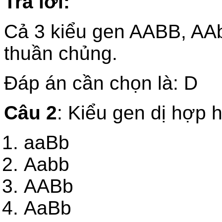
Trả lời:
Cả 3 kiểu gen AABB, AA
thuần chủng.
Đáp án cần chọn là: D
Câu 2
: Kiểu gen dị hợp h
aaBb
Aabb
AABb
AaBb