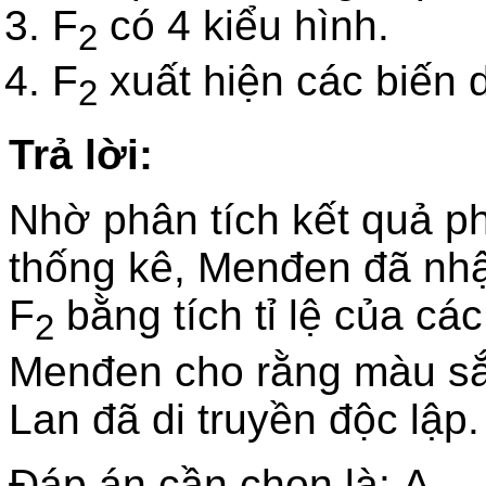
F
có 4 kiểu hình.
2
F
xuất hiện các biến d
2
Trả lời:
Nhờ phân tích kết quả ph
thống kê, Menđen đã nhận
F
bằng tích tỉ lệ của cá
2
Menđen cho rằng màu sắ
Lan đã di truyền độc lập.
Đáp án cần chọn là: A