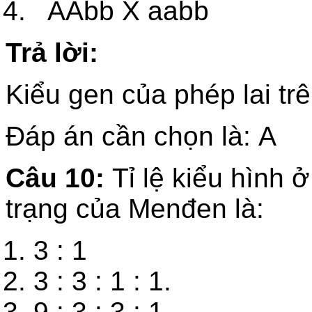
AAbb X aabb
Trả lời:
Kiểu gen của phép lai t
Đáp án cần chọn là: A
Câu 10:
Tỉ lệ kiểu hình ở
trạng của Menđen là:
3 : 1
3 : 3 : 1 : 1.
9 : 3 : 3 : 1