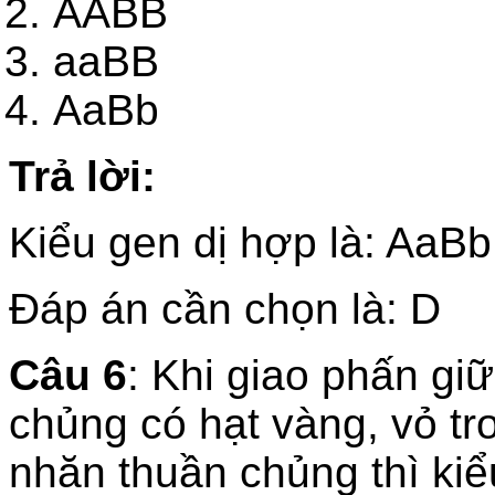
AABB
aaBB
AaBb
Trả lời:
Kiểu gen dị hợp là: A
Đáp án cần chọn là: D
Câu 6
: Khi giao phấn gi
chủng có hạt vàng, vỏ tr
nhăn thuần chủng thì kiể