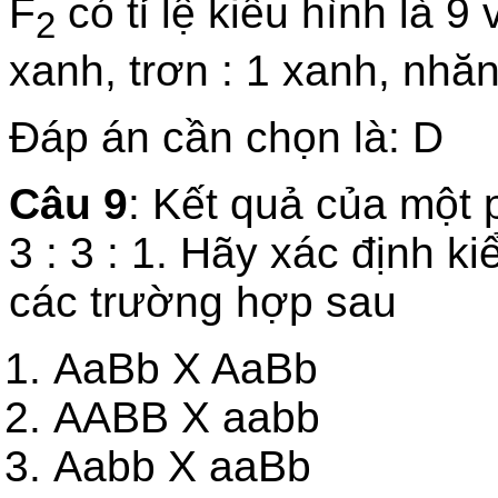
F
có tỉ lệ kiểu hình là 9
2
xanh, trơn : 1 xanh, nhăn
Đáp án cần chọn là: D
Câu 9
: Kết quả của một ph
3 : 3 : 1. Hãy xác định k
các trường hợp sau
AaBb X AaBb
AABB X aabb
Aabb X aaBb