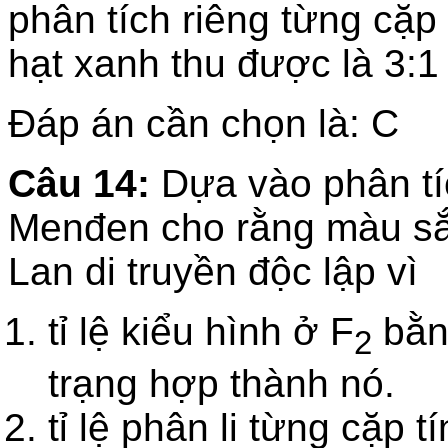
phân tích riêng từng cặp t
hạt xanh thu được là 3:1
Đáp án cần chọn là: C
Câu 14:
Dựa vào phân tíc
Menđen cho rằng màu sắ
Lan di truyền độc lập vì
tỉ lệ kiểu hình ở F
bằng
2
trạng hợp thành nó.
tỉ lệ phân li từng cặp tí