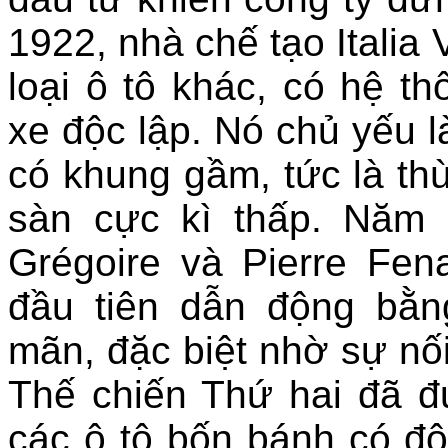
1922, nhà chế tạo Italia 
loại ô tô khác, có hệ th
xe độc lập. Nó chủ yếu l
có khung gầm, tức là th
sàn cực kì thấp. Năm 
Grégoire và Pierre Fena
đầu tiên dẫn động bằn
mãn, đặc biệt nhờ sự nối
Thế chiến Thứ hai đã 
các ô tô bốn bánh có đ