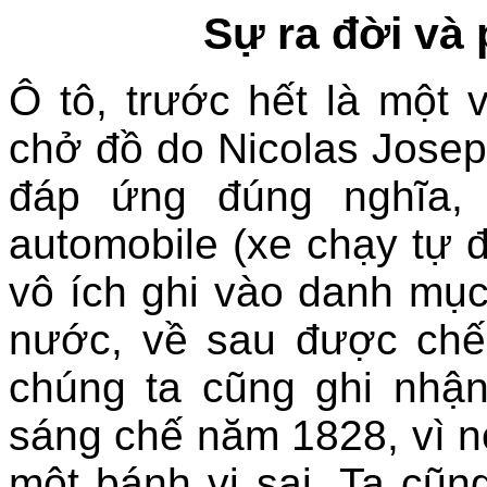
Sự ra đời và 
Ô tô, trước hết là một 
chở đồ do Nicolas Jose
đáp ứng đúng nghĩa, 
automobile (xe chạy tự đ
vô ích ghi vào danh mục
nước, về sau được chế 
chúng ta cũng ghi nhậ
sáng chế năm 1828, vì nó
một bánh vi sai. Ta cũ