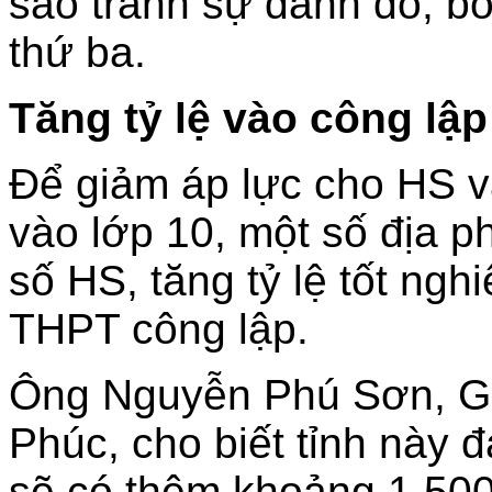
sao tránh sự đánh đố, bố
thứ ba.
T
ăng tỷ lệ vào công lập
Để giảm áp lực cho HS và
vào lớp 10, một số địa 
số HS, tăng tỷ lệ tốt ng
THPT công lập.
Ông Nguyễn Phú Sơn, G
Phúc, cho biết tỉnh này 
sẽ có thêm khoảng 1.500