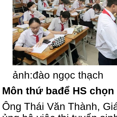
ảnh:đào ngọc thạch
M
ôn thứ ba
để
HS
chọn
Ông Thái Văn Thành, G