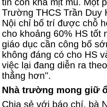
tin còn khá mịt mù. Một 
Trường THCS Trần Duy H
Nội chỉ bố trí được chỗ
cho khoảng 60% HS tốt 
giáo dục cần công bố sớm
không đáng có cho HS v
việc lại đang diễn ra the
thẳng hơn".
N
hà trường mong giữ ổ
Chia sẻ với báo chí, bà