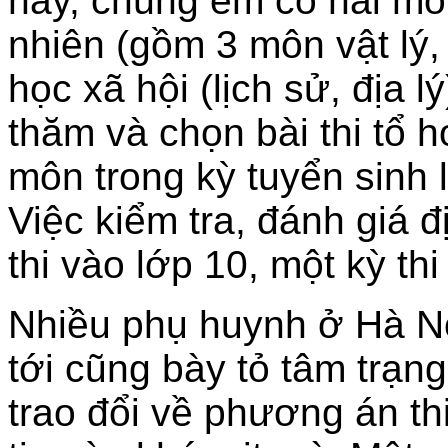
nay, chúng em có hai môn
nhiên (gồm 3 môn vật lý,
học xã hội (lịch sử, địa 
thăm và chọn bài thi tổ h
môn trong kỳ tuyển sinh
Việc kiểm tra, đánh giá đ
thi vào lớp 10, một kỳ thi
Nhiều phụ huynh ở Hà Nộ
tới cũng bày tỏ tâm trạn
trao đổi về phương án th