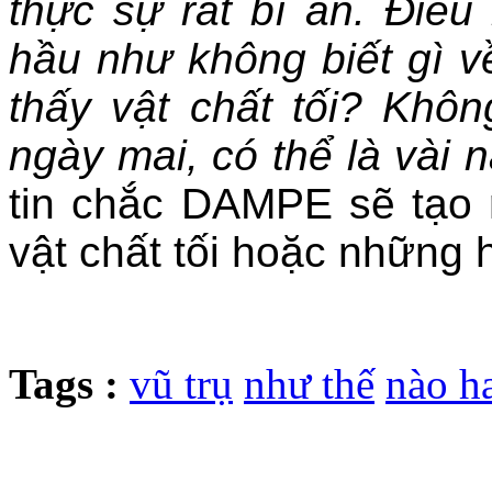
thực sự rất bí ẩn. Điều
hầu như không biết gì v
thấy vật chất tối? Khôn
ngày mai, có thể là vài
tin chắc DAMPE sẽ tạo r
vật chất tối hoặc những 
Tags :
vũ trụ
như thế
nào h