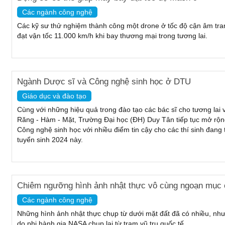
Các ngành công nghệ
Các kỹ sư thử nghiệm thành công một drone ở tốc độ cận âm trang
đạt vận tốc 11.000 km/h khi bay thương mại trong tương lai.
Ngành Dược sĩ và Công nghệ sinh học ở DTU
Giáo dục và đào tạo
Cùng với những hiệu quả trong đào tạo các bác sĩ cho tương lai 
Răng - Hàm - Mặt, Trường Đại học (ĐH) Duy Tân tiếp tục mở rộn
Công nghệ sinh học với nhiều điểm tin cậy cho các thí sinh đan
tuyển sinh 2024 này.
Chiêm ngưỡng hình ảnh nhật thực vô cùng ngoạn mục c
Các ngành công nghệ
Những hình ảnh nhật thực chụp từ dưới mặt đất đã có nhiều, như
do phi hành gia NASA chụp lại từ trạm vũ trụ quốc tế.