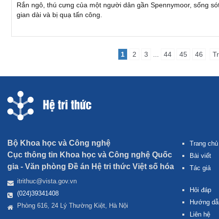
Rắn ngô, thú cưng của một người dân gần Spennymoor, sống sót k
gian dài và bị quạ tấn công.
1
2
3
...
44
45
46
T
Bộ Khoa học và Công nghệ
Trang chủ
Cục thông tin Khoa học và Công nghệ Quốc
Bài viết
gia -
Văn phòng Đề án Hệ tri thức Việt số hóa
Tác giả
itrithuc@vista.gov.vn
Hỏi đáp
(024)39341408
Hướng dẫ
Phòng 616, 24 Lý Thường Kiệt, Hà Nội
Liên hệ