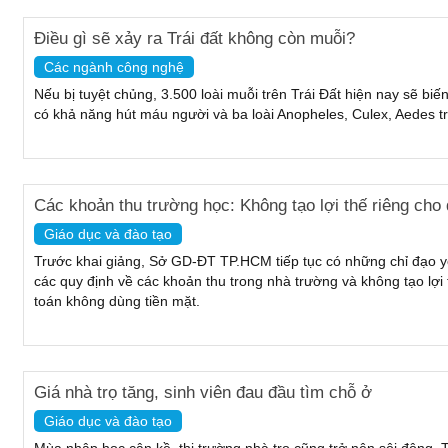
Điều gì sẽ xảy ra Trái đất không còn muỗi?
Các ngành công nghệ
Nếu bị tuyệt chủng, 3.500 loài muỗi trên Trái Đất hiện nay sẽ bi
có khả năng hút máu người và ba loài Anopheles, Culex, Aedes 
Các khoản thu trường học: Không tạo lợi thế riêng cho 
Giáo dục và đào tạo
Trước khai giảng, Sở GD-ĐT TP.HCM tiếp tục có những chỉ đạo y
các quy định về các khoản thu trong nhà trường và không tạo lợi
toán không dùng tiền mặt.
Giá nhà trọ tăng, sinh viên đau đầu tìm chỗ ở
Giáo dục và đào tạo
Mùa nhập học cận kề, thị trường nhà trọ cũng trở nên sôi động. Tuy