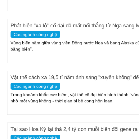
Phát hiện "xa lộ” cổ đại đã mất nối thẳng từ Nga sang 
Các ngành công nghệ
Vùng biển nằm giữa vùng viễn Đông nước Nga và bang Alaska của 
băng biển".
Vật thể cách xa 19,5 tỉ năm ánh sáng "xuyên không" đến
Các ngành công nghệ
Trong khoảnh khắc cực hiếm, vật thể cổ đại biến hình thành "vòng
nhờ một vùng không - thời gian bị bẻ cong hỗn loạn.
Tại sao Hoa Kỳ lại thả 2,4 tỷ con muỗi biến đổi gene r
Các ngành công nghệ