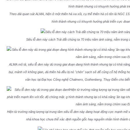
Theo đài quan sát ALMA, hiện ở một thiên hà xa xôi, cụ thể thiên hà có tên là NGC 13
hình thành nhưng có khuynh hướng phát triển cực đoan.
Siêu lỗ đen này cách Trái đất chúng ta 70 triệu năm ánh sáng, nằm trong 
ALMA mô tả, siêu lỗ đen này dù trong giai đoạn đang hình thành nhưng lại có khả năng
bụi, mảnh vỡ không gian, đá thiên hà đều bị nó "chén" sạch sẽ để cũng cố hệ thống ho
văn học tại Đại học Công nghệ Chalmers, Gothenberg, Thụy Điển cho biết 
Hiện từ trường năng lượng tại trung tâm siêu lỗ đen này đang hoạt động cực mạnh mẽ v
nhà khoa học chưa thể xác định nguồn gốc hay nguyên nhân hình thành củ