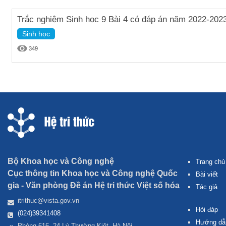
Trắc nghiệm Sinh học 9 Bài 4 có đáp án năm 2022-202
Sinh học
349
Bộ Khoa học và Công nghệ
Trang chủ
Cục thông tin Khoa học và Công nghệ Quốc
Bài viết
gia -
Văn phòng Đề án Hệ tri thức Việt số hóa
Tác giả
itrithuc@vista.gov.vn
Hỏi đáp
(024)39341408
Hướng dẫ
Phòng 616, 24 Lý Thường Kiệt, Hà Nội