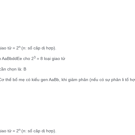
n
giao tử = 2
(n: số căp dị hợp).
3
n AaBbddEe cho 2
= 8 loại giao tử
ần chọn là: B
ơ thể bố mẹ có kiểu gen AaBb, khi giảm phân (nếu có sự phân li tổ hợp
i
n
giao tử = 2
(n: số căp dị hợp).