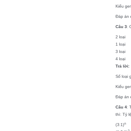
Kiểu ge
Đáp án c
Câu 3
: 
2 loại
1 loại
3 loại
4 loại
Trả lời:
Số loại 
Kiểu ge
Đáp án c
Câu 4
: 
thì: Tỷ 
(3:1)
2