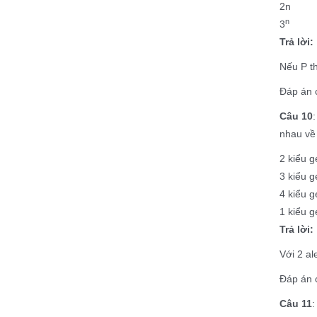
2n
n
3
Trả lời:
Nếu P t
Đáp án c
Câu 10
nhau về 
2 
3 kiểu g
4 kiểu g
1 kiểu g
Trả lời:
Với 2 al
Đáp án c
Câu 11
: