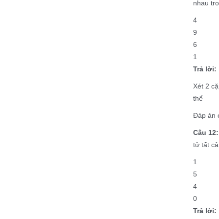
nhau tr
4
9
6
1
Trả lời:
Xét 2 cặ
thể
Đáp án c
Câu 12:
tử tất c
1
5
4
0
Trả lời: