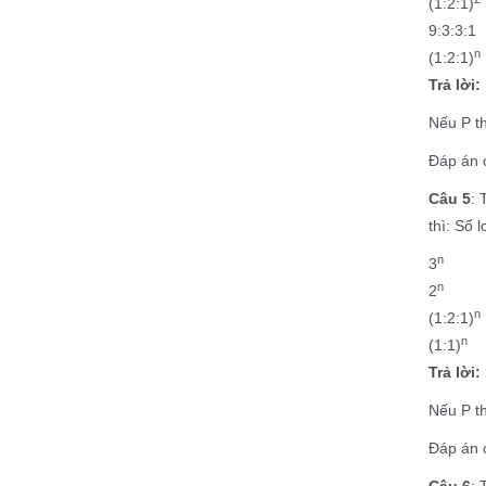
(1:2:1)
9:3:3:1
n
(1:2:1)
Trả lời:
Nếu P th
Đáp án 
Câu 5
: 
thì: Số 
n
3
n
2
n
(1:2:1)
n
(1:1)
Trả lời:
Nếu P th
Đáp án c
Câu 6
: 