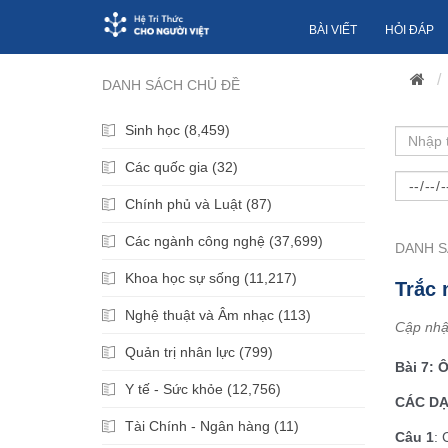
BÀI VIẾT
HỎI ĐÁP
DANH SÁCH CHỦ ĐỀ
Sinh học (8,459)
Các quốc gia (32)
Chính phủ và Luật (87)
Các ngành công nghệ (37,699)
DANH S
Khoa học sự sống (11,217)
Trắc 
Nghệ thuật và Âm nhạc (113)
Cập nhậ
Quản trị nhân lực (799)
Bài 7:
Y tế - Sức khỏe (12,756)
CÁC DẠ
Tài Chính - Ngân hàng (11)
Câu 1
: 