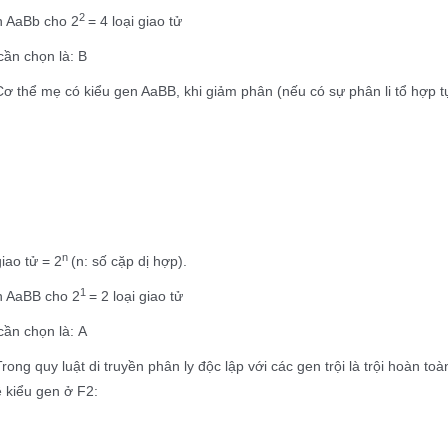
2
n AaBb cho 2
= 4 loại giao tử
ần chọn là: B
Cơ thể mẹ có kiểu gen AaBB, khi giảm phân (nếu có sự phân li tổ hợp tự
n
giao tử = 2
(n: số cặp dị hợp).
1
n AaBB cho 2
= 2 loại giao tử
ần chọn là: A
Trong quy luật di truyền phân ly độc lập với các gen trội là trội hoàn
lệ kiểu gen ở F2:
n