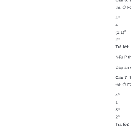
thì: Ở F
n
4
4
(1:1)
n
2
Trả lời:
Nếu P t
Đáp án 
Câu 7
: 
thì: Ở F
n
4
1
n
3
n
2
Trả lời: