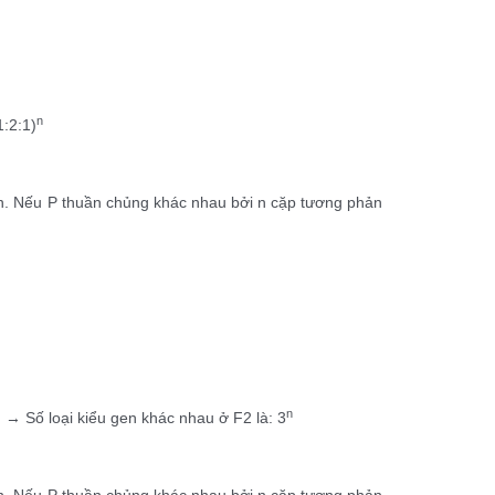
n
:2:1)
 toàn. Nếu P thuần chủng khác nhau bởi n cặp tương phản
n
 → Số loại kiểu gen khác nhau ở F2 là: 3
 toàn. Nếu P thuần chủng khác nhau bởi n cặp tương phản