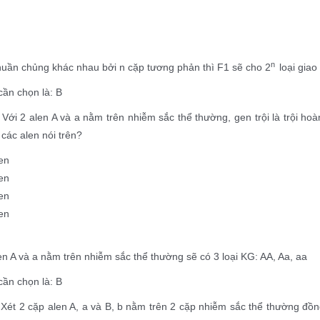
n
huần chủng khác nhau bởi n cặp tương phản thì F1 sẽ cho 2
loại giao
ần chọn là: B
: Với 2 alen A và a nằm trên nhiễm sắc thể thường, gen trội là trội h
các alen nói trên?
kiểu gen
en
en
en
en A và a nằm trên nhiễm sắc thể thường sẽ có 3 loại KG: AA, Aa, aa
ần chọn là: B
 Xét 2 cặp alen A, a và B, b nằm trên 2 cặp nhiễm sắc thể thường đồ