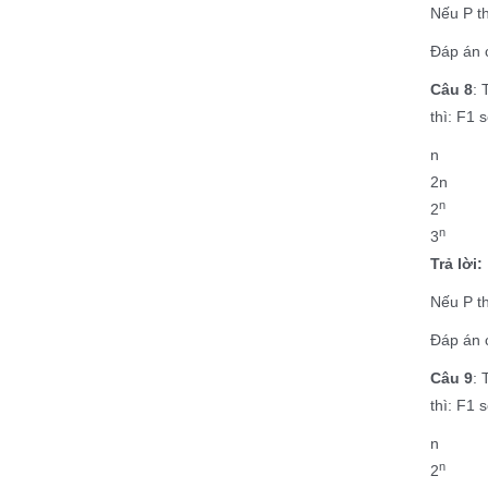
Nếu P th
Đáp án c
Câu 8
: 
thì: F1 
n
2n
n
2
n
3
Trả lời:
Nếu P t
Đáp án c
Câu 9
: 
thì: F1 
n
n
2