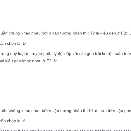
uần chủng khác nhau bởi n cặp tương phản thì: Tỷ lệ kiểu gen ở F2: (1
cần chọn là: D
Trong quy luật di truyền phân ly độc lập với các gen trội là trội hoàn
loại kiểu gen khác nhau ở F2 là:
uần chủng khác nhau bởi n cặp tương phản thì F1 dị hợp tử n cặp gen
ần chọn là: A
Trong quy luật di truyền phân ly độc lập với các gen trội là trội hoàn