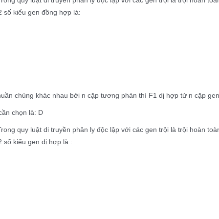
2 số kiểu gen đồng hợp là:
n
huần chủng khác nhau bởi n cặp tương phản thì F1 dị hợp tử n cặp ge
cần chọn là: D
Trong quy luật di truyền phân ly độc lập với các gen trội là trội hoàn
2 số kiểu gen dị hợp là :