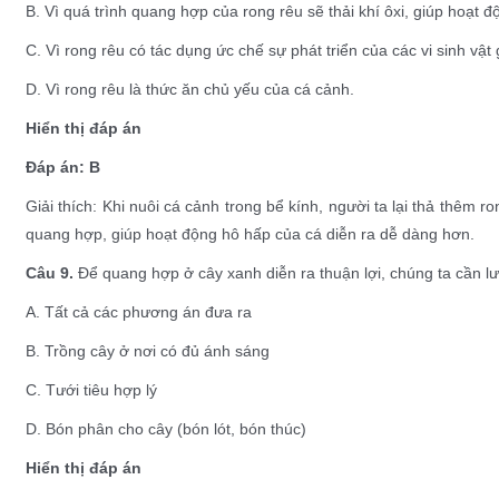
B. Vì quá trình quang hợp của rong rêu sẽ thải khí ôxi, giúp hoạt 
C. Vì rong rêu có tác dụng ức chế sự phát triển của các vi sinh vật 
D. Vì rong rêu là thức ăn chủ yếu của cá cảnh.
Hiển thị đáp án
Đáp án: B
Giải thích: Khi nuôi cá cảnh trong bể kính, người ta lại thả thêm ron
quang hợp, giúp hoạt động hô hấp của cá diễn ra dễ dàng hơn.
Câu 9.
Để quang hợp ở cây xanh diễn ra thuận lợi, chúng ta cần lư
A. Tất cả các phương án đưa ra
B. Trồng cây ở nơi có đủ ánh sáng
C. Tưới tiêu hợp lý
D. Bón phân cho cây (bón lót, bón thúc)
Hiển thị đáp án