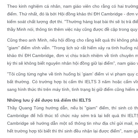
Theo kinh nghiệm cá nhân, nam giáo viên cho rằng có hai trường
điểm. Thứ nhất, đó là bởi Hội đồng khảo thí ĐH Cambridge - đơn v
kiểm soát chất lượng đợt thi. "Thường hàng loạt bài thi sẽ bị trả đ
thầy Minh nói, thông tin thêm việc này cũng được đề cập trong quy 
Cũng theo anh Minh, nếu hội đồng cho rằng kết quả thi không phản
"giam" điểm vĩnh viễn. "Trong lịch sử rất hiếm xảy ra tình huống 
khảo thí ĐH Cambridge, đơn vị chịu trách nhiệm về tính chuyên m
kỳ thi sẽ không biết nguyên nhân hội đồng giữ lại điểm", nam giáo 
"Tôi cũng từng nghe về tình huống bị 'giam' điểm vì vi phạm quy 
bất thường. Có trường hợp bị cấm thi IELTS 3 năm hoặc cấm vĩnh
sang hình thức thi trên máy tính, tình trạng bị giữ điểm cũng hiếm 
Những lưu ý để được trả điểm thi IELTS
Thầy Quang Tùng hướng dẫn, nếu bị "giam" điểm, thí sinh có th
Cambridge để hối thúc tổ chức này sớm trả lại kết quả thi IELT
Cambridge sẽ hướng dẫn một số thông tin như địa chỉ gửi mail, nộ
hết trường hợp tôi biết thì thí sinh đều nhận lại được điểm", nam gi