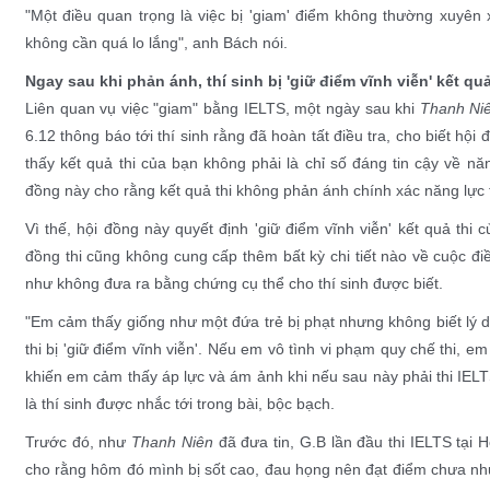
"Một điều quan trọng là việc bị 'giam' điểm không thường xuyên x
không cần quá lo lắng", anh Bách nói.
Ngay sau khi phản ánh, thí sinh bị 'giữ điểm vĩnh viễn' kết quả
Liên quan vụ việc "giam" bằng IELTS, một ngày sau khi
Thanh Ni
6.12 thông báo tới thí sinh rằng đã hoàn tất điều tra, cho biết hộ
thấy kết quả thi của bạn không phải là chỉ số đáng tin cậy về nă
đồng này cho rằng kết quả thi không phản ánh chính xác năng lực t
Vì thế, hội đồng này quyết định 'giữ điểm vĩnh viễn' kết quả thi củ
đồng thi cũng không cung cấp thêm bất kỳ chi tiết nào về cuộc đi
như không đưa ra bằng chứng cụ thể cho thí sinh được biết.
"Em cảm thấy giống như một đứa trẻ bị phạt nhưng không biết lý 
thi bị 'giữ điểm vĩnh viễn'. Nếu em vô tình vi phạm quy chế thi, e
khiến em cảm thấy áp lực và ám ảnh khi nếu sau này phải thi IEL
là thí sinh được nhắc tới trong bài, bộc bạch.
Trước đó, như
Thanh Niên
đã đưa tin, G.B lần đầu thi IELTS tại
cho rằng hôm đó mình bị sốt cao, đau họng nên đạt điểm chưa như