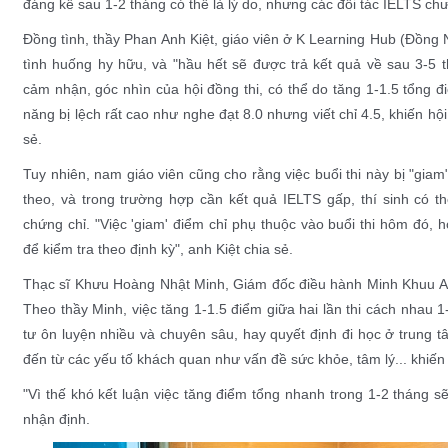
đáng kể sau 1-2 tháng có thể là lý do, nhưng các đối tác IELTS ch
Đồng tình, thầy Phan Anh Kiệt, giáo viên ở K Learning Hub (Đồng N
tình huống hy hữu, và "hầu hết sẽ được trả kết quả về sau 3-5 
cảm nhận, góc nhìn của hội đồng thi, có thể do tăng 1-1.5 tổng đ
năng bị lệch rất cao như nghe đạt 8.0 nhưng viết chỉ 4.5, khiến hội
sẻ.
Tuy nhiên, nam giáo viên cũng cho rằng việc buổi thi này bị "giam
theo, và trong trường hợp cần kết quả IELTS gấp, thí sinh có th
chứng chỉ. "Việc 'giam' điểm chỉ phụ thuộc vào buổi thi hôm đó, ho
để kiểm tra theo định kỳ", anh Kiệt chia sẻ.
Thạc sĩ Khưu Hoàng Nhật Minh, Giám đốc điều hành Minh Khuu A
Theo thầy Minh, việc tăng 1-1.5 điểm giữa hai lần thi cách nhau 1
tư ôn luyện nhiều và chuyên sâu, hay quyết định đi học ở trung t
đến từ các yếu tố khách quan như vấn đề sức khỏe, tâm lý... khiế
"Vì thế khó kết luận việc tăng điểm tổng nhanh trong 1-2 tháng sẽ
nhận định.