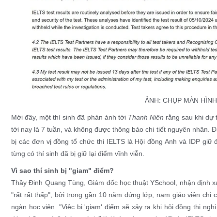
ẢNH: CHỤP MÀN HÌNH
Mới đây, một thí sinh đã phản ánh tới
Thanh Niên
rằng sau khi dự t
tới nay là 7 tuần, và không được thông báo chi tiết nguyên nhân.
bị các đơn vị đồng tổ chức thi IELTS là Hội đồng Anh và IDP giữ 
từng có thí sinh đã bị giữ lại điểm vĩnh viễn.
Vì sao thí sinh bị "giam" điểm?
Thầy Đinh Quang Tùng, Giám đốc học thuật YSchool, nhận định xác
"rất rất thấp", bởi trong gần 10 năm đứng lớp, nam giáo viên chỉ 
ngàn học viên. "Việc bị 'giam' điểm sẽ xảy ra khi hội đồng thi ng