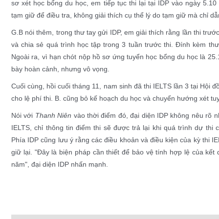
sơ xét học bổng du học, em tiếp tục thi lại tại IDP vào ngày 5.1
tạm giữ để điều tra, không giải thích cụ thể lý do tạm giữ mà chỉ dẫ
G.B nói thêm, trong thư tay gửi IDP, em giải thích rằng lần thi tr
và chia sẻ quá trình học tập trong 3 tuần trước thi. Đính kèm t
Ngoài ra, vì hạn chót nộp hồ sơ ứng tuyển học bổng du học là 25.
bày hoàn cảnh, nhưng vô vọng.
Cuối cùng, hồi cuối tháng 11, nam sinh đã thi IELTS lần 3 tại Hội
cho lệ phí thi. B. cũng bỏ kế hoạch du học và chuyển hướng xét t
Nói với
Thanh Niên
vào thời điểm đó, đại diện IDP không nêu rõ 
IELTS, chỉ thông tin điểm thi sẽ được trả lại khi quá trình dự thi
Phía IDP cũng lưu ý rằng các điều khoản và điều kiện của kỳ thi IEL
giữ lại. "Đây là biện pháp cần thiết để bảo vệ tính hợp lệ của kết
năm", đại diện IDP nhấn mạnh.