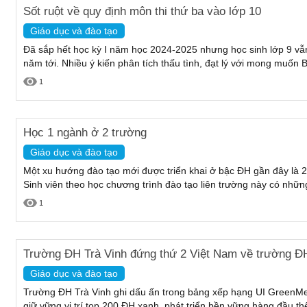
Sốt ruột về quy định môn thi thứ ba vào lớp 10
Giáo dục và đào tạo
Đã sắp hết học kỳ I năm học 2024-2025 nhưng học sinh lớp 9 vẫ
năm tới. Nhiều ý kiến phân tích thấu tình, đạt lý với mong muốn 
1
Học 1 ngành ở 2 trường
Giáo dục và đào tạo
Một xu hướng đào tạo mới được triển khai ở bậc ĐH gần đây là 2
Sinh viên theo học chương trình đào tạo liên trường này có những
1
Trường ĐH Trà Vinh đứng thứ 2 Việt Nam về trường ĐH
Giáo dục và đào tạo
Trường ĐH Trà Vinh ghi dấu ấn trong bảng xếp hạng UI GreenMet
giữ vững vị trí top 200 ĐH xanh, phát triển bền vững hàng đầu thế