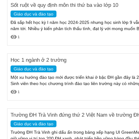
Sốt ruột về quy định môn thi thứ ba vào lớp 10
Giáo dục và đào tạo
Đã sắp hết học kỳ I năm học 2024-2025 nhưng học sinh lớp 9 vẫ
năm tới. Nhiều ý kiến phân tích thấu tình, đạt lý với mong muốn 
1
Học 1 ngành ở 2 trường
Giáo dục và đào tạo
Một xu hướng đào tạo mới được triển khai ở bậc ĐH gần đây là 2
Sinh viên theo học chương trình đào tạo liên trường này có những
1
Trường ĐH Trà Vinh đứng thứ 2 Việt Nam về trường ĐH
Giáo dục và đào tạo
Trường ĐH Trà Vinh ghi dấu ấn trong bảng xếp hạng UI GreenMet
giữ vững vị trí top 200 ĐH xanh, phát triển bền vững hàng đầu thế