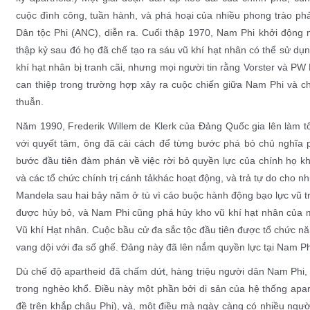
cuộc
đình công
, tuần hành, và
phá hoại
của nhiều phong trào phả
Dân tộc Phi
(ANC), diễn ra. Cuối thập 1970, Nam Phi khởi động 
thập kỷ sau đó họ đã chế tạo ra sáu vũ khí hạt nhân có thể sử d
khí hạt nhân bị tranh cãi, nhưng mọi người tin rằng
Vorster
và
PW 
can thiệp trong trường hợp xảy ra cuộc chiến giữa Nam Phi và
thuẫn.
Năm 1990,
Frederik Willem de Klerk
của Đảng Quốc gia lên làm tổn
với quyết tâm, ông đã cải cách để từng bước phá bỏ chủ nghĩa p
bước đầu tiên đàm phán về việc rời bỏ quyền lực của chính họ kh
và các tổ chức chính trị
cánh tả
khác hoạt động, và trả tự do cho n
Mandela
sau hai bảy năm ở tù vì cáo buộc hành động bạo lực vũ tra
được hủy bỏ, và Nam Phi cũng phá hủy kho vũ khí hạt nhân của 
Vũ khí Hạt nhân
. Cuộc
bầu cử đa sắc tộc
đầu tiên được tổ chức năm
vang dội với đa số ghế. Đảng này đã lên nắm quyền lực tại Nam Phi
Dù chế độ apartheid đã chấm dứt, hàng triệu người dân Nam Phi, 
trong
nghèo khổ
. Điều này một phần bởi di sản của hệ thống apar
đề trên khắp châu Phi), và, một điều mà ngày càng có nhiều người