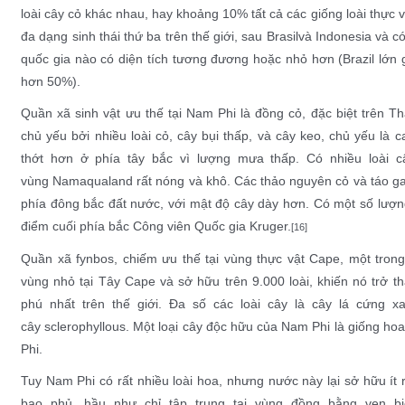
loài
cây cỏ
khác nhau, hay khoảng 10% tất cả các
giống loài
thực v
đa dạng sinh thái thứ ba trên thế giới, sau
Brasil
và
Indonesia
và có
quốc gia nào có diện tích tương đương hoặc nhỏ hơn (Brazil lớn 
hơn 50%).
Quần xã sinh vật ưu thế tại Nam Phi là
đồng cỏ
, đặc biệt trên
Th
chủ yếu bởi nhiều loài
cỏ
,
cây bụi
thấp, và
cây keo
, chủ yếu là c
thớt hơn ở phía tây bắc vì
lượng mưa
thấp. Có nhiều loài
c
vùng
Namaqualand
rất nóng và khô. Các
thảo nguyên
cỏ và táo ga
phía đông bắc đất nước, với mật độ cây dày hơn. Có một số lượ
điểm cuối phía bắc
Công viên Quốc gia Kruger
.
[16]
Quần xã
fynbos
, chiếm ưu thế tại
vùng thực vật Cape
, một tron
vùng nhỏ tại
Tây Cape
và sở hữu trên 9.000 loài, khiến nó trở 
phú nhất trên thế giới. Đa số các loài cây là cây lá cứng 
cây
sclerophyllous
. Một loại cây độc hữu của Nam Phi là giống ho
Phi.
Tuy Nam Phi có rất nhiều loài hoa, nhưng nước này lại sở hữu ít
bao phủ, hầu như chỉ tập trung tại vùng
đồng bằng ven bi