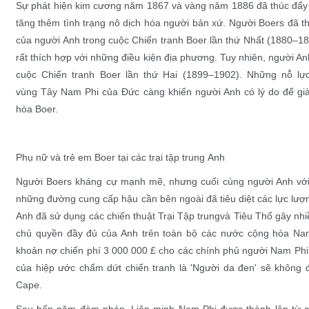
Sự phát hiện
kim cương
năm 1867 và
vàng
năm 1886 đã thúc đẩy p
tăng thêm tình trạng nô dịch hóa người bản xứ. Người
Boers
đã th
của người Anh trong cuộc
Chiến tranh Boer lần thứ Nhất
(1880–188
rất thích hợp với những điều kiện địa phương. Tuy nhiên, người Anh
cuộc
Chiến tranh Boer lần thứ Hai
(1899–1902). Những nỗ lực 
vùng
Tây Nam Phi
của Đức càng khiến người Anh có lý do để gi
hòa Boer.
Phụ nữ và trẻ em
Boer
tại các
trại tập trung
Anh
Người Boers kháng cự mạnh mẽ, nhưng cuối cùng người Anh với q
những đường cung cấp hậu cần bên ngoài đã tiêu diệt các lực lượ
Anh đã sử dụng các chiến thuật
Trại Tập trung
và
Tiêu Thổ
gây nhi
chủ quyền đầy đủ của Anh trên toàn bộ các nước cộng hòa Nam
khoản nợ chiến phí 3 000 000
£
cho các chính phủ người Nam Phi 
của hiệp ước chấm dứt chiến tranh là 'Người da đen' sẽ không 
Cape.
Sau bốn năm đàm phán,
Liên minh Nam Phi
được thành lập từ 