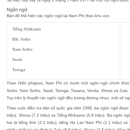
Ngôn ngữ
Bản đồ thể hiện các ngôn ngữ tại Nam Phi theo khu vực.
Tiếng Afrikaans
Bắc Sotho
Nam Sotho
Swati
Tsonga
Theo Hiến pháp
, Nam Phi có mười một
ngôn ngữ chính thức
[44]
Sotho
,
Nam Sotho
,
Swati
,
Tsonga
,
Tswana
,
Venda
,
Xhosa
và
Zulu
.
Tuy trên lý thuyết các ngôn ngữ đều tương đương nhau, một số n
Theo cuộc điều tra dân số quốc gia năm 1996, ba ngôn ngữ được sử
triệu), Xhosa (7.2 triệu) và Tiếng Afrikaans (5.8 triệu). Ba ngôn 
hai là tiếng Anh (2.2 triệu), tiếng Hà Lan Nam Phi (1.1 triệu) v
nhiều nhất tại gia đình là Zulu (9.8 triệu), Xhosa (7.5 triệu), tiếng