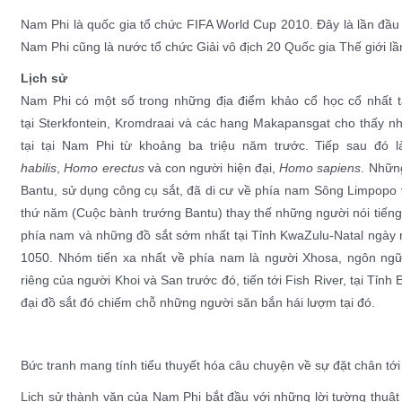
Nam Phi là quốc gia tổ chức
FIFA World Cup 2010
. Đây là lần đầu
Nam Phi cũng là nước tổ chức
Giải vô địch 20 Quốc gia Thế giới
lầ
Lịch sử
Nam Phi có một số trong những địa điểm khảo cổ học cổ nhất t
tại
Sterkfontein
,
Kromdraai
và các hang Makapansgat cho thấy nh
tại tại Nam Phi từ khoảng ba triệu năm trước. Tiếp sau đó 
habilis
,
Homo erectus
và con người hiện đại,
Homo sapiens
. Nhữ
Bantu
, sử dụng công cụ
sắt
, đã di cư về phía nam
Sông Limpopo
thứ năm (
Cuộc bành trướng Bantu
) thay thế những người nói tiến
phía nam và những đồ sắt sớm nhất tại
Tỉnh KwaZulu-Natal
ngày n
1050. Nhóm tiến xa nhất về phía nam là người
Xhosa
, ngôn ngữ
riêng của người Khoi và San trước đó, tiến tới
Fish River
, tại
Tỉnh 
đại đồ sắt
đó chiếm chỗ những người
săn bắn hái lượm
tại đó.
Bức tranh mang tính tiểu thuyết hóa câu chuyện về sự đặt chân tớ
Lịch sử thành văn của Nam Phi bắt đầu với những lời tường thuậ