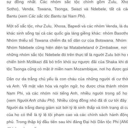
sự đồng nhất. Các nhóm sắc tộc chính gồm
Zulu
,
Xho
Sotho),
Venda
,
Tswana
,
Tsonga
,
Swazi
và
Ndebele
, tất cả 
Bantu
(xem
Các sắc tộc Bantu tại Nam Phi
).
Một số sắc tộc, như Zulu, Xhosa, Bapedi và các nhóm Venda, là du
khác sinh sống tại cả các quốc gia láng giềng khác: nhóm
Basoth
Nhóm thiểu số
Tswana
chiếm đa số dân cư của
Botswana
. Nhóm 
Nhóm
Ndebele
cũng hiện diện tại
Matabeleland
ở
Zimbabwe
, nơi
những nhóm sắc tộc Ndebele đó trên thực tế là người Zulu bởi họ 
chiến binh
Mzilikazi
đã bỏ trốn khỏi sự ngược đãi của
Shaka
khi d
tộc
Tsonga
cũng có mặt ở miền nam
Mozambique
, nơi họ được gọ
Dân cư da trắng chủ yếu là con cháu của những người di cư thờ
và
Anh
. Về mặt văn hóa và ngôn ngữ, họ được chia thành nhó
Nam Phi
, và các nhóm nói
tiếng Anh
, nhiều người trong số h
(xem
Người Anh châu Phi
). Nhiều cộng đồng nhỏ đã di cư tới đây
Người da trắng đang giảm sút bởi tỷ lệ sinh thấp và tình trạng di 
của họ có thể là tỷ lệ
tội phạm
cao và các chính sách
hành độn
phủ. Trong thập kỷ đầu tiên sau khi đảng Đại hội Dân tộc Phi (AN