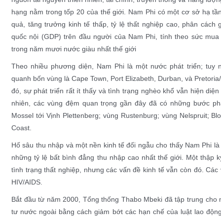
hạng nằm trong tốp 20 của thế giới. Nam Phi có một cơ sở hạ tần
quả, tăng trưởng kinh tế thấp, tỷ lệ thất nghiệp cao, phân cách
quốc nội
(GDP) trên đầu người của Nam Phi, tính theo
sức mua
trong năm mươi nước giàu nhất thế giới
Theo nhiều phương diện, Nam Phi là một nước phát triển; tuy n
quanh bốn vùng là Cape Town, Port Elizabeth, Durban, và Pretoria
đó, sự phát triển rất ít thấy và tình trạng nghèo khổ vẫn hiện di
nhiên, các vùng đệm quan trọng gần đây đã có những bước phá
Mossel tới Vịnh Plettenberg; vùng Rustenburg; vùng Nelspruit; B
Coast.
Hố sâu thu nhập và một nền
kinh tế đối ngẫu
cho thấy Nam Phi l
những tỷ lệ
bất bình đẳng thu nhập
cao nhất thế giới. Một thập k
tình trạng thất nghiệp, nhưng các vấn đề kinh tế vẫn còn đó. Cá
HIV/AIDS.
Bắt đầu từ năm 2000, Tổng thống Thabo Mbeki đã tập trung cho mụ
tư nước ngoài bằng cách giảm bớt các hạn chế của luật lao độn