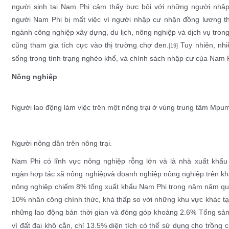
người sinh tại Nam Phi cảm thấy bực bội với những người nhập
người Nam Phi bị mất việc vì người nhập cư nhận đồng lương t
ngành công nghiệp
xây dựng
,
du lịch
,
nông nghiệp
và
dịch vụ tron
cũng tham gia tích cực vào thị trường chợ đen.
Tuy nhiên, nhi
[19]
sống trong tình trạng nghèo khổ, và chính sách nhập cư của Nam P
Nông nghiệp
Người lao động làm việc trên một nông trại ở vùng trung tâm
Mpum
Người nông dân trên nông trại.
Nam Phi có lĩnh vực nông nghiệp rỗng lớn và là nhà xuất kh
ngàn
hợp tác xã nông nghiệp
và
doanh nghiệp nông nghiệp
trên kh
nông nghiệp chiếm 8% tổng xuất khẩu Nam Phi trong năm năm qu
10% nhân công chính thức, khá thấp so với những khu vực khác tạ
những lao động bán thời gian và đóng góp khoảng 2.6%
Tổng sản
vì đất đai
khô cằn
, chỉ 13.5% diện tích có thể sử dụng cho trồng c