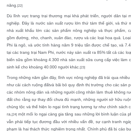
năng.
[22]
Dù lĩnh vực trang trại thương mại khá phát triển, người dân tạ
nghiệp
. Đây là nước sản xuất rượu lớn thứ tám thế giới, và th
nhà xuất khẩu lớn các sản phẩm nông nghiệp và thực phẩm, các
gồm
đường
,
nho
,
chanh
,
xuân đào
,
rượu
và các loại hoa quả. Loạ
Phi là
ngô
, và ước tính hàng năm 9 triệu tấn được chế tạo, và 7.4
tại các trang trại Nam Phi, nước này sản xuất ra 85% tất cả các lo
biến sữa gồm khoảng 4.300 nhà sản xuất sữa cung cấp việc làm ch
sinh kế cho khoảng 40.000 người khác.
[23]
Trong những năm gần đây, lĩnh vực nông nghiệp đã trải qua nhiều 
như
cải cách ruộng đất
và bãi bỏ quy định thị trường cho các sản 
các nhóm nông dân và những người công nhân làm thuê không ruộ
đất cho rằng sự thay đổi chưa đủ mạnh, những người sở hữu ruộng
chủng tộc và thể hiện lo ngại tình trạng tương tự như
chính sách 
ra,
một mối lo ngại càng gia tăng sau những lời bình luận của
p
[24]
vẫn phải tiếp tục đương đầu với nhiều vấn đề, sự cạnh tranh ngày
phạm là hai thách thức nghiêm trọng nhất. Chính phủ đã bị cáo bu