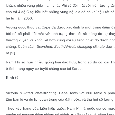
khác), nhiều vùng phía nam châu Phi sẽ đối mặt với hiện tượng tă
cho tới 4 độ C tại hầu hết những vùng nội địa đã có khí hậu rất 
hè từ năm 2050.
Vương quốc thực vật Cape đã được xác định là một trong
điểm đa
bởi nó sẽ phải đối mặt với tình trạng thời tiết rất nóng do sự
tha
thường xuyên và khốc liệt hơn cùng với sự tăng nhiệt độ được cho
chủng
. Cuốn sách
Scorched: South Africa's changing climate
dựa tr
ra.
[18]
Nam Phi sở hữu nhiều giống loài đặc hữu, trong số đó có loài
Th
ở
tình trạng nguy cơ tuyệt chủng cao
tại
Karoo
.
Kinh tế
Victoria & Alfred Waterfront
tại
Cape Town
với
Núi Table
ở phía
tâm
bán lẻ
và
du lịch
quan trọng của đất nước, và thu hút số lượng 
Theo xếp hạng của Liên hiệp quốc, Nam Phi là quốc gia có mức 
nguồn tài nguyên thiên nhiên; tài chính, truyền thông và năng lượng