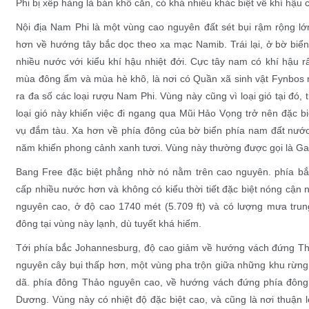
Phi bị xếp hàng là
bán khô cằn
, có khá nhiều khác biệt về
khí hậu
c
Nội địa Nam Phi là một vùng
cao nguyên đất sét
bụi rậm
rộng lớ
hơn về hướng tây bắc dọc theo xa mạc Namib. Trái lại, ở bờ biển 
nhiều nước với kiểu khí hậu nhiệt đới. Cực tây nam có khí hậu r
mùa đông ẩm và mùa hè khô, là nơi có
Quần xã sinh vật
Fynbos
n
ra đa số các loại
rượu
Nam Phi. Vùng này cũng vì loại gió tại đó, 
loại gió này khiến việc đi ngang qua
Mũi Hảo Vọng
trở nên đặc bi
vụ
đắm tàu
. Xa hơn về phía đông của bờ biển phía nam đất nư
năm khiến phong cảnh xanh tươi. Vùng này thường được gọi là
Ga
Bang Free
đặc biệt phẳng nhờ nó nằm trên cao nguyên. phía b
cấp nhiều nước hơn và không có kiểu thời tiết đặc biệt nóng cận n
nguyên cao, ở độ cao 1740
mét
(5.709
ft
) và có lượng mưa tru
đông tại vùng này lạnh, dù
tuyết
khá hiếm.
Tới phía bắc Johannesburg, độ cao giảm về hướng vách đứng T
nguyên cây bụi thấp hơn, một vùng pha trộn giữa những khu rừn
dã. phía đông Thảo nguyên cao, về hướng vách đứng phía đông,
Dương
. Vùng này có nhiệt độ đặc biệt cao, và cũng là nơi thuận 