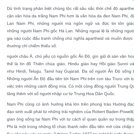
Dù tình trạng phân biệt chủng tộc rất sâu sắc thời chế độ apart
cận văn hóa da trắng Nam Phi hơn là văn hóa da đen Nam Phi, đ
Lan Nam Phi
, những người mà
ngôn ngữ
và đức tin
tôn giá
những
người Nam Phi gốc Hà Lan
. Những ngoại lệ là những ngườ
gia vào cuộc đấu tranh chống chủ nghĩa apartheid và muốn được
thường chỉ chiếm thiểu số.
người châu Á
, chủ yếu có nguồn gốc
Ấn Độ
, gìn giữ di sản văn h
thể là tín đồ
Thiên chúa giáo
,
Hindu giáo
hay
Hồi giáo Sunni
và
như
Hindi
,
Telugu
,
Tamil
hay
Gujarati
. Đa số người Ấn Độ sống t
Những người Ấn Độ đầu tiên tới Nam Phi trên con tàu
Truro
với t
việc trên những cánh đồng mía. Có một cộng đồng
người Trung Q
tăng thêm với số người nhập cư từ
Trung Hoa Dân Quốc
.
Nam Phi cũng có ảnh hưởng khá lớn trên phong trào
Hướng đạo
đạo sinh xuất phát từ những trải nghiệm của
Robert Baden-Powell
gian ông sống tại Nam Phi với tư cách sĩ quan quân sự trong thậ
Phi
là một trong những tổ chức thanh niên đầu tiên mở cửa chấp n
Sự việc này xảy ra ngày
2 tháng 7
năm
1977
tại một hội nghị được