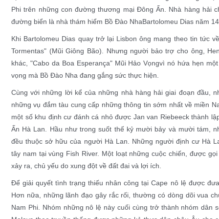
Phi trên những con đường thương mại
Đông Ấn
. Nhà hàng hải 
đường biển là nhà thám hiểm
Bồ Đào Nha
Bartolomeu Dias
năm
14
Khi
Bartolomeu Dias
quay trở lại Lisbon ông mang theo tin tức v
Tormentas" (Mũi Giông Bão). Nhưng người bảo trợ cho ông,
Hen
khác, "Cabo da Boa Esperança"
Mũi Hảo Vọng
vì nó hứa hẹn một
vọng mà
Bồ Đào Nha
đang gắng sức thực hiện.
Cùng với những lời kể của những nhà hàng hải giai đoạn đầu, n
những vụ đắm tàu cung cấp những thông tin sớm nhất về miền Na
một số khu định cư đánh cá nhỏ được
Jan van Riebeeck
thành lập
Ấn Hà Lan
. Hầu như trong suốt thế kỷ mười bảy và mười tám, n
đều thuộc sở hữu của
người Hà Lan
. Những người định cư Hà 
tây nam tại vùng
Fish River
. Một loạt những cuộc chiến, được gọi
xảy ra, chủ yếu do xung đột về đất đai và lợi ích.
Để giải quyết tình trạng thiếu nhân công tại Cape
nô lệ
được đưa
Hơn nữa, những lãnh đạo gây rắc rối, thường có dòng dõi vua chúa
Nam Phi. Nhóm những nô lệ này cuối cùng trở thành nhóm dân số 