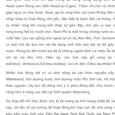
Natal
(xem
Rừng ven biển KwaZulu-Cape
). Thậm chí còn có nhữ
gặp nguy cơ hỏa hoạn, được gọi là rừng trên núi (xem
Rừng trên 
nhập khẩu là hoạt động chủ yếu, đặc biệt là
bạch đàn
và
thông
. 
tự nhiên rộng lớn trong bốn thập kỷ gần đây, chủ yếu vì nạn
rừng
trong thế kỷ mười chín. Nam Phi là một trong những nước bị ả
xuất hiện của các giống loài ngoại lai (ví dụ
Keo đen
, Port Jackso
ra một mối đe dọa lớn với
đa dạng sinh thái
bản địa và đã gây 
nước.
Rừng ôn đới
trước kia đã bị những người định cư châu Âu tới
sót lại vài khu nhỏ. Hiện tại, các loài cây
gỗ cứng
tại 
latifolius)
,
stinkwood
(Ocotea bullata)
, và
Lim đen
(Olea laurifolia)
N
Nhiều loài
động vật có vú
sinh sống tại các
thảo nguyên cây
Wildebeest
,
linh dương kudu
,
linh dương châu Phi
,
linh cẩu
,
hà mã
thảo nguyên cây bụi rất đáng chú ý ở phía đông bắc như
Vườn 
cũng như ở vùng cực bắc tại
Sinh quyển Waterberg
.
Sự thay đổi khí hậu được cho là sẽ mang lại tình trạng nhiệt độ 
này, với tần số và cường độ hoạt động khí hậu cực độ như sóng nh
hậu trên máy tính của Viện Đa dạng Sinh thái Quốc gia Nam P