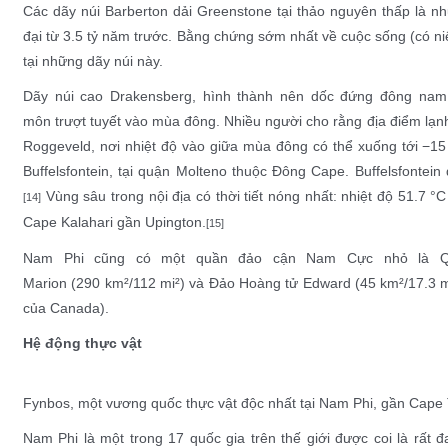
Các dãy núi
Barberton
dải Greenstone
tại thảo nguyên thấp là nh
đại từ 3.5 tỷ năm trước. Bằng chứng sớm nhất về cuộc sống (có niê
tại những dãy núi này.
Dãy núi cao Drakensberg
, hình thành nên dốc đứng đông nam 
môn
trượt tuyết
vào mùa đông. Nhiều người cho rằng địa điểm lạn
Roggeveld
, nơi nhiệt độ vào giữa mùa đông có thể xuống tới −1
Buffelsfontein, tại quận Molteno thuộc Đông Cape. Buffelsfontei
Vùng sâu trong nội địa có thời tiết nóng nhất: nhiệt độ 51.7 °
[14]
Cape
Kalahari gần
Upington
.
[15]
Nam Phi cũng có một quần đảo cận Nam Cực nhỏ là
Marion
(290 km²/112 mi²) và Đảo Hoàng tử Edward (45 km²/17.3 
của Canada
).
Hệ động thực vật
Fynbos
, một vương quốc thực vật độc nhất tại Nam Phi, gần
Cape
Nam Phi là một trong 17 quốc gia trên thế giới được coi là
rất đ