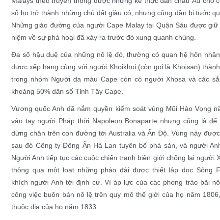
Malays
theo truyền thống được những kẻ thực dân châu Âu cho có 
số họ trở thành những chủ đất giàu có, nhưng cũng dần bị tước q
Những giáo đường của người Cape Malay tại
Quận Sáu
được giữ 
niệm về sự phá hoại đã xảy ra trước đó xung quanh chúng.
Đa số hậu duệ của những nô lệ đó, thường có quan hệ hôn nhân
được xếp hạng cùng với người Khoikhoi (còn gọi là Khoisan) thàn
trong nhóm
Người da màu Cape
còn có người
Xhosa
và các sắ
khoảng 50% dân số
Tỉnh Tây Cape
.
Vương quốc Anh
đã nắm quyền kiểm soát vùng
Mũi Hảo Vọng
nă
vào tay người Pháp thời
Napoleon Bonaparte
nhưng cũng là để 
dừng chân trên con đường tới Australia và Ấn Độ. Vùng này đượ
sau đó
Công ty Đông Ấn Hà Lan
tuyên bố phá sản, và người An
Người Anh tiếp tục các cuộc chiến tranh biên giới chống lại người 
thông qua một loạt những pháo đài được thiết lập dọc Sông 
khích
người Anh tới định cư
. Vì áp lực của các phong trào
bãi n
công việc
buôn bán nô lệ
trên quy mô thế giới của họ năm 1806, 
thuộc địa của họ năm 1833.