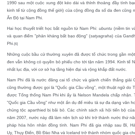
1990 sau một cuộc xung đột kéo dài và thỉnh thoảng đầy tính b
kinh tế
từ
cộng đồng thế giới
) của cộng đồng đa số da đen cũng n
Ấn Độ tại Nam Phi.
Hai học thuyết triết học bắt nguồn từ Nam Phi:
ubuntu
(niềm tin v
và quan điểm "phản kháng bất bạo động" (
satyagraha
) của
Gandh
Phi.
[6]
Những cuộc
bầu cử
thường xuyên đã được tổ chức trong gần một 
đen vẫn không có
quyền bỏ phiếu
cho tới tận năm
1994
.
Kinh tế 
nhất lục địa, với
cơ sở hạ tầng
hiện đại và rộng khắp đất nước.
Nam Phi đã là nước đăng cai tổ chức và giành chiến thắng giải
cũng thường được gọi là "
Quốc gia Cầu vồng
", một thuật ngữ do
T
được
Tổng thống
Nam Phi khi ấy là
Nelson Mandela
chấp nhận. 
"Quốc gia Cầu vồng" như một ẩn dụ để miêu tả sự đa dạng văn hoá
chủng tộc aparthied bị bãi bỏ. Các chính sách xã hội tiến bộ củ
năm 2007, nước này đã làm nên lịch sử khi trở thành nước thứ năm
pháp hóa
hôn nhân đồng tính
. Nam Phi đã gia nhập sau
Bỉ
,
Hà
Uy
,
Thụy Điển
,
Bồ Đào Nha
và
Iceland
trở thành nhóm quốc gia c