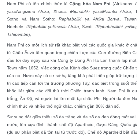
Nam Phi có tên chính thức là
Cộng hòa Nam Phi
(
Afrikaans
:
yaseNingizimu Afrika
,
Xhosa
:
iRiphabliki yaseMzantsi Afrika
,
Sotho
và
Nam Sotho
:
Rephaboliki ya Afrika Borwa
,
Tswan
Ndebele
:
IRiphabliki yeSewula Afrika
,
Swati
:
IRiphabhulikhi yeNing
Tshipembe
),
Nam Phi có một lịch sử rất khác biệt với các quốc gia khác ở ch
từ
Châu Âu
và tầm quan trọng chiến lược của
Con đường Biển C
đầu tới đây ngay sau khi
Công ty Đông Ấn Hà Lan
thành lập một
Town năm 1652. Việc đóng cửa
Kênh đào Suez
trong cuộc
Chiến 
của nó. Nước này có cơ sở hạ tầng khá phát triển giúp trữ lượng
trị cao tiếp cận tới thị trường
phương Tây
, đặc biệt trong suốt th
khốc liệt giữa các đối thủ thời
Chiến tranh lạnh
. Nam Phi là q
trắng
,
Ấn Độ
, và
người lai
lớn nhất tại châu Phi.
Người da đen
Nam
chính thức và nhiều thổ ngữ khác, chiếm gần 80% dân số.
Sự xung đột giữa thiểu số da trắng và đa số da đen đóng một vai
nước, lên cực đỉnh thành chế độ
Apartheid
, được
Đảng Quốc gi
(dù
sự phân biệt
đã tồn tại từ trước đó). Chế độ
Apartheid
bắt đầu