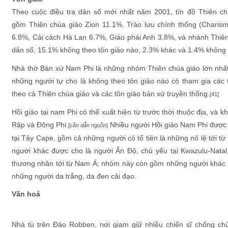
Theo cuộc điều tra dân số mới nhất năm 2001, tín đồ Thiên c
gồm
Thiên chúa giáo Zion
11.1%, Trào lưu chính thống (Charism
6.8%, Cải cách Hà Lan 6.7%, Giáo phái Anh 3.8%, và nhánh Thiê
dân số, 15.1% không theo tôn giáo nào, 2.3% khác và 1.4% không
Nhà thờ Bản xứ Nam Phi là những nhóm
Thiên chúa giáo
lớn nhất
những người tự cho là không theo tôn giáo nào có tham gia các 
theo cả Thiên chúa giáo và các tôn giáo bản xứ truyền thống.
[41]
Hồi giáo tại nam Phi
có thể xuất hiện từ trước thời thuộc địa, và
Rập
và
Đông Phi
.
Nhiều người Hồi giáo Nam Phi được 
[
cần dẫn nguồn
]
tại
Tây Cape
, gồm cả những người có tổ tiên là những nô lệ tới từ
người khác được cho là
người Ấn Độ
, chủ yếu tại
Kwazulu-Natal
thương nhân tới từ
Nam Á
; nhóm này còn gồm những người khác t
những người da trắng, da đen cải đạo.
Văn hoá
Nhà tù
trên
Đảo Robben
, nơi giam giữ nhiều chiến sĩ
chống chủ