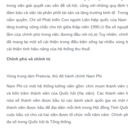
trong việc giải quyết các vấn đề xã hội, cộng với những quy định 
đảm bảo cả việc tái phân phối tài sản và tăng trưởng kinh tế. Tron
nắm quyền,
Chỉ số Phát triển Con người
Liên hiệp quốc
của Nam P
tăng trưởng vững chắc cho tới giữa thập niên 1990.
Đa số nguyê
[7]
lầm của chính phủ trong việc đương đầu với nó.
Tuy nhiên, chính
[8]
đã mang lại một số cải thiện trong điều kiện sống tại nhiều vùng 
cải thiện tính hiệu năng của hệ thống thu thuế.
Chính phủ và chính trị
Vùng trung tâm
Pretoria
, thủ đô hành chính Nam Phi
Nam Phi có một hệ thống
lưỡng viện
gồm: chín mươi thành viên
và bốn trăm thành viên của
Quốc hội
(
Hạ viện
). Các thành viên
nửa số thành viên được bầu từ các danh sách quốc gia và một 
thành viên được bầu để đại diện mỗi tỉnh trong Hội đồng Tỉnh Quốc
cuộc bầu cử cho cả hai viện được tổ chức mỗi năm năm. Chính ph
đa số trong Quốc hội là
Tổng thống
.