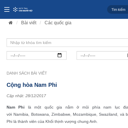
Bài viết
Các quốc gia
DANH SÁCH BÀI VIẾT
Cộng hòa Nam Phi
Cập nhật:
28/12/2017
Nam Phi
là một quốc gia nằm ở mũi phía nam
lục đị
với
Namibia
,
Botswana
,
Zimbabwe
,
Mozambique
,
Swaziland
, và 
Phi là thành viên của
Khối thịnh vượng chung Anh
.