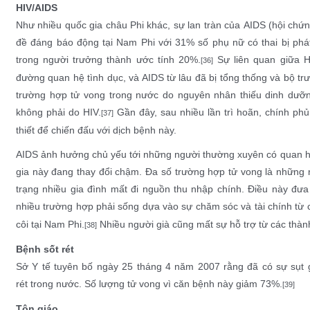
HIV/AIDS
Như nhiều quốc gia châu Phi khác, sự lan tràn của
AIDS
(hội chứn
đề đáng báo động tại Nam Phi với 31% số phụ nữ có thai bị phá
trong người trưởng thành ước tính 20%.
Sự liên quan giữa HI
[36]
đường quan hệ tình dục, và AIDS từ lâu đã bị tổng thống và bộ t
trường hợp tử vong trong nước do nguyên nhân thiếu dinh dưỡng
không phải do HIV.
Gần đây, sau nhiều lần trì hoãn, chính ph
[37]
thiết để chiến đấu với dịch bệnh này.
AIDS ảnh hưởng chủ yếu tới những người thường xuyên có quan hệ
gia này đang thay đổi chậm. Đa số trường hợp tử vong là những n
trạng nhiều gia đình mất đi nguồn thu nhập chính. Điều này đưa 
nhiều trường hợp phải sống dựa vào sự chăm sóc và tài chính từ 
côi tại Nam Phi.
Nhiều người già cũng mất sự hỗ trợ từ các thành 
[38]
Bệnh sốt rét
Sở Y tế
tuyên bố ngày
25 tháng 4
năm
2007
rằng đã có sự sụt
rét
trong nước. Số lượng tử vong vì căn bệnh này giảm 73%.
[39]
Tôn giáo