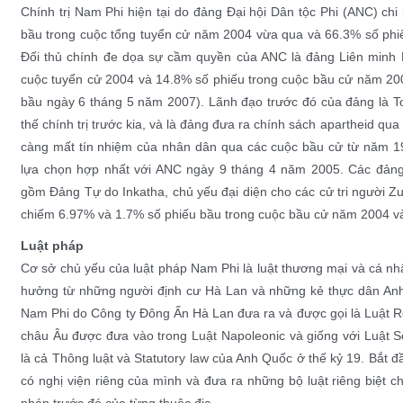
Chính trị Nam Phi hiện tại do đảng
Đại hội Dân tộc Phi
(ANC) chi 
bầu trong cuộc
tổng tuyển cử năm 2004
vừa qua và 66.3% số phi
Đối thủ chính đe dọa sự cầm quyền của ANC là đảng
Liên minh
cuộc tuyển cử 2004 và 14.8% số phiếu trong cuộc bầu cử năm 200
bầu ngày 6 tháng 5 năm 2007). Lãnh đạo trước đó của đảng là 
thế chính trị trước kia, và là đảng đưa ra chính sách apartheid qua
càng mất tín nhiệm của nhân dân qua các cuộc bầu cử từ năm 19
lựa chọn hợp nhất với ANC ngày
9 tháng 4
năm
2005
. Các đảng
gồm
Đảng Tự do Inkatha
, chủ yếu đại diện cho các cử tri người
Zu
chiếm 6.97% và 1.7% số phiếu bầu trong cuộc bầu cử năm 2004 v
Luật pháp
Cơ sở chủ yếu của luật pháp Nam Phi là luật thương mại và cá 
hưởng từ những người định cư Hà Lan và những kẻ thực dân Anh.
Nam Phi do
Công ty Đông Ấn Hà Lan
đưa ra và được gọi là
Luật 
châu Âu được đưa vào trong
Luật Napoleonic
và giống với
Luật S
là cả
Thông luật
và
Statutory law
của Anh Quốc ở thế kỷ 19. Bắt đ
có
nghị viện
riêng của mình và đưa ra những bộ luật riêng biệt c
pháp trước đó của từng thuộc địa.