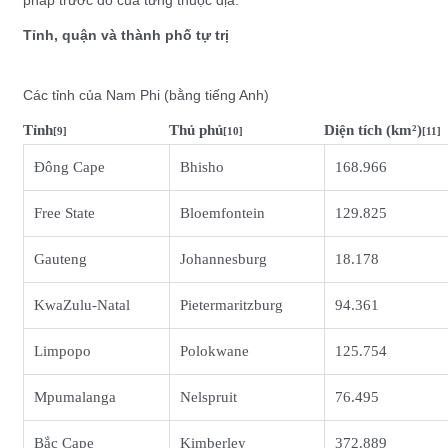
Tỉnh, quận và thành phố tự trị
Các tỉnh của Nam Phi (bằng tiếng Anh)
Tỉnh
Thủ phủ
Diện tích (km²)
[9]
[10]
[11]
Đông Cape
Bhisho
168.966
Free State
Bloemfontein
129.825
Gauteng
Johannesburg
18.178
KwaZulu-Natal
Pietermaritzburg
94.361
Limpopo
Polokwane
125.754
Mpumalanga
Nelspruit
76.495
Bắc Cape
Kimberley
372.889