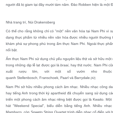
người đã bị giam tại đây mười tám năm. Đảo Robben hiện là một
Đ
Nhà trang trí,
Núi Drakensberg
Có thể cho rằng không chỉ có "một" nền văn hóa tại Nam Phi vì s
dạng thực phẩm từ nhiều nền văn hóa được nhiều người thưởng t
khám phá sự phong phú trong ẩm thực Nam Phi. Ngoài
thực phẩ
nổi bật.
Ẩm thực Nam Phi
sử dụng chủ yếu nguyên liệu
thịt
và sở hữu một 
trong những dịp lễ lạt được gọi là
braai
, hay thịt nước. Nam Phi cũ
xuất
rượu
lớn, với một số
vườn nho
thuộc 
quanh
Stellenbosch
,
Franschoek
,
Paarl
và
Barrydale
.
[42]
Nam Phi sở hữu nhiều phong cách âm nhạc. Nhiều nhạc công da 
hay tiếng Anh trong thời kỳ apartheid đã chuyển sang sử dụng cá
triển một phong cách âm nhạc riêng biệt được gọi là
Kwaito
. Một
hát "Weekend Special", biểu diễn bằng tiếng Anh. Nhiều nhạ
Mambazo
, còn
Soweto String Quartet
trình diễn nhạc cổ điển với 