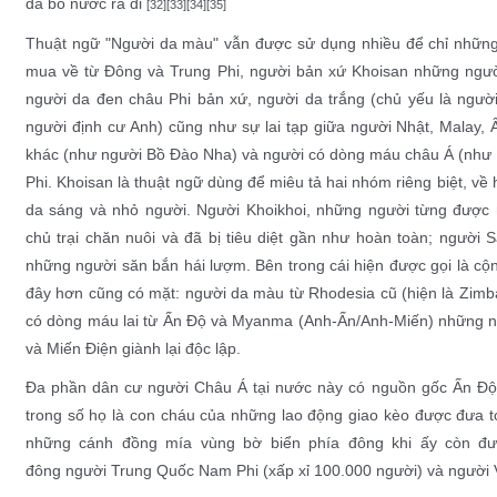
đã bỏ nước ra đi
[32]
[33]
[34]
[35]
Thuật ngữ "
Người da màu
" vẫn được sử dụng nhiều để chỉ những
mua về từ Đông và Trung Phi, người bản xứ
Khoisan
những ngườ
người da đen châu Phi bản xứ, người da trắng (chủ yếu là
ngườ
người định cư Anh) cũng như sự lai tạp giữa
người Nhật
,
Malay
,
khác (như
người Bồ Đào Nha
) và người có dòng máu châu Á (như
Phi. Khoisan là thuật ngữ dùng để miêu tả hai nhóm riêng biệt, v
da sáng và nhỏ người. Người
Khoikhoi
, những người từng được 
chủ trại chăn nuôi và đã bị tiêu diệt gần như hoàn toàn; người
những người săn bắn hái lượm. Bên trong cái hiện được gọi là 
đây hơn cũng có mặt: người da màu từ
Rhodesia
cũ (hiện là
Zimb
có dòng máu lai từ Ấn Độ và
Myanma
(
Anh-Ấn
/
Anh-Miến
) những n
và Miến Điện giành lại độc lập.
Đa phần dân cư người
Châu Á
tại nước này có nguồn gốc Ấn Đ
trong số họ là con cháu của những lao động giao kèo được đưa tớ
những cánh đồng
mía
vùng bờ biển phía đông khi ấy còn đ
đông
người Trung Quốc
Nam Phi (xấp xỉ 100.000 người) và
người 