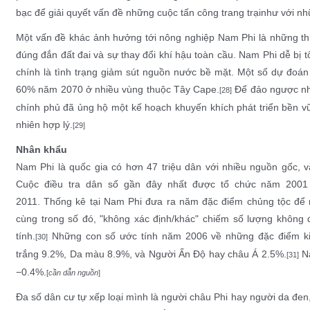
bạc để giải quyết vấn đề
những cuộc tấn công trang trại
như với nh
Một vấn đề khác ảnh hưởng tới nông nghiệp Nam Phi là những th
đúng đắn đất đai và sự thay đổi khí hậu toàn cầu. Nam Phi dễ bị t
chính là tình trạng giảm sút nguồn nước bề mặt. Một số dự đoá
60% năm 2070 ở nhiều vùng thuộc Tây Cape.
Để đảo ngược nhữn
[28]
chính phủ đã ủng hộ một kế hoạch khuyến khích
phát triển bền 
nhiên hợp lý.
[29]
Nhân khẩu
Nam Phi là quốc gia có hơn 47 triệu dân với nhiều nguồn gốc,
v
Cuộc
điều tra dân số
gần đây nhất được tổ chức năm 2001 v
2011.
Thống kê tại Nam Phi
đưa ra năm đặc điểm
chủng tộc
để n
cùng trong số đó, "không xác định/khác" chiếm số lượng không
tính.
Những con số ước tính năm 2006 về những đặc điểm 
[30]
trắng
9.2%,
Da màu
8.9%, và
Người Ấn Độ hay châu Á
2.5%.
Na
[31]
−0.4%.
[
cần dẫn nguồn
]
Đa số dân cư tự xếp loại mình là người châu Phi hay người da đe