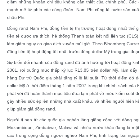
giảm những khoản chi tiêu không cần thiết của chính phủ. Các
mạnh mẽ từ phía các
công đoàn
. Nam Phi cũng là nước sản xuất
châu Phi.
Đồng
rand
Nam Phi, đồng tiền tệ thị trường hoạt động nhất thế g
tiền tệ được ưa thích, hệ thống
Thanh toán kết nối liên tục
(CLS),
làm giảm nguy cơ giao dịch xuyên
múi giờ
. Theo
Bloomberg
Curren
đồng tiền tệ hoạt động tốt nhất trước đồng
dollar Mỹ
trong giai đoạ
Sự biến đổi nhanh của đồng
rand
đã ảnh hưởng tới hoạt động kinh
2001, rơi xuống mức thấp kỷ lục R13.85 trên
dollar Mỹ
, làm dấy
hàng Dự trữ Quốc gia phải tăng
tỷ lệ lãi suất
. Từ thời điểm đó đ
dollar Mỹ ở thời điểm tháng 1 năm 2007 trong khi chính sách của
phát với đã hoàn thành mục tiêu đưa lạm phát về mức kiểm soát 
gây nhiều sức ép lên những nhà xuất khẩu, và nhiều người hiện kêu
giúp giảm giá đồng rand.
Người tị nạn từ các quốc gia nghèo láng giềng cộng với dòng 
Mozambique, Zimbabwe, Malawi và nhiều nước khác đang là một v
cao trong cộng đồng người nghèo Nam Phi, tình trạng
bài ngoại