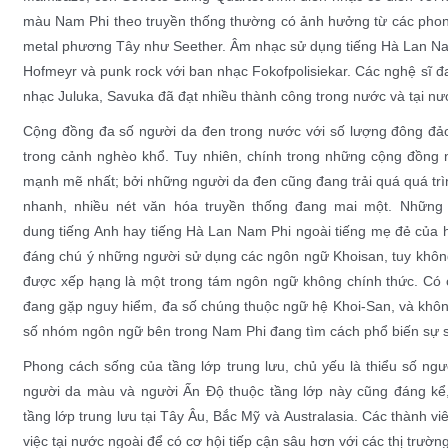
màu Nam Phi theo truyền thống thường có ảnh hưởng từ các pho
metal phương Tây như
Seether
. Âm nhạc sử dụng
tiếng Hà Lan N
Hofmeyr
và
punk rock
với ban nhạc
Fokofpolisiekar
. Các nghệ sĩ 
nhạc
Juluka
,
Savuka
đã đạt nhiều thành công trong nước và tại nư
Cộng đồng đa số người da đen trong nước với số lượng đông đảo
trong cảnh nghèo khổ. Tuy nhiên, chính trong những cộng đồng n
mạnh mẽ nhất; bởi những người da đen cũng đang trải quá quá tr
nhanh, nhiều nét văn hóa truyền thống đang mai một. Những 
dung
tiếng Anh
hay
tiếng Hà Lan Nam Phi
ngoài tiếng mẹ đẻ của 
đáng chú ý những người sử dụng
các ngôn ngữ Khoisan
, tuy khô
được xếp hạng là một trong tám ngôn ngữ không chính thức. Có
đang
gặp nguy hiểm
, đa số chúng thuộc ngữ hệ Khoi-San, và khôn
số nhóm ngôn ngữ bên trong Nam Phi đang tìm cách phổ biến sự s
Phong cách sống của
tầng lớp trung lưu
, chủ yếu là thiểu số ng
người da màu và người Ấn Độ thuộc tầng lớp này cũng đáng kể,
tầng lớp trung lưu tại
Tây Âu
,
Bắc Mỹ
và
Australasia
. Các thành vi
việc tại nước ngoài để có cơ hội tiếp cận sâu hơn với các thị trường