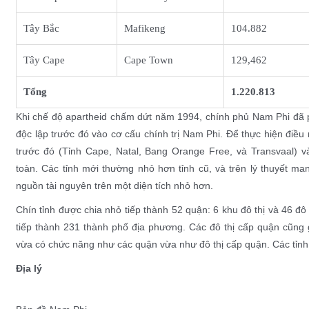
Tây Bắc
Mafikeng
104.882
Tây Cape
Cape Town
129,462
Tổng
1.220.813
Khi chế độ apartheid chấm dứt năm 1994, chính phủ Nam Phi đã 
độc lập trước đó vào cơ cấu chính trị Nam Phi. Để thực hiện điều
trước đó (
Tỉnh Cape
,
Natal
,
Bang Orange Free
, và
Transvaal
) v
toàn. Các tỉnh mới thường nhỏ hơn tỉnh cũ, và trên lý thuyết ma
nguồn tài nguyên trên một diện tích nhỏ hơn.
Chín tỉnh được chia nhỏ tiếp thành
52 quận
:
6 khu đô thị
và
46 đô 
tiếp thành
231 thành phố địa phương
. Các đô thị cấp quận cũng
vừa có chức năng như các quận vừa như đô thị cấp quận. Các tỉn
Địa lý