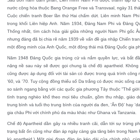
nước cộng hòa thuộc
Bang Orange Free
và
Transvaal
, ngày
31 th
Cuộc chiến tranh Boer lần thứ Hai chấm dứt. Liên minh Nam Ph
trong khối Liên hiệp Anh
. Năm 1934,
Đảng Nam Phi
và
Đảng Qu
Thống nhất
, tìm cách hòa giải giữa những người Nam Phi gốc Â
nhưng đảng đã bị chia rẽ năm 1939 về vấn đề gia nhập
Chiến tran
một đồng minh của
Anh Quốc
, một động thái mà Đảng Quốc gia phả
Năm 1948
Đảng Quốc gia
trúng cử và nắm quyền lực, và bắt đ
nặng nề
sau này sẽ được gọi chung là chế độ
apartheid
. Không 
cũng được áp dụng đối với tài sản có được trong quá trình công
'60, và '70. Tuy cộng đồng thiểu số Da trắng có được
mức sống
ca
so sánh ngang bằng với các quốc gia phương Tây thuộc "
Thế giới
tình trạng nghèo khổ theo mọi tiêu chuẩn, gồm thu nhập, giáo dụ
trung bình và tuổi thọ trung bình của người da đen, 'Ấn Độ' hay 
gia châu Phi với chính phủ da màu khác như
Ghana
và
Tanzania
.
Chế độ Apartheid dần gây ra nhiều tranh cãi, dẫn tới sự
trừng ph
trạng bất ổn cũng như đàn áp ngày càng gia tăng bên trong Nam 
kỳ apartheid
.) Một giai đoạn đàn áp kéo dài của chính phủ, c