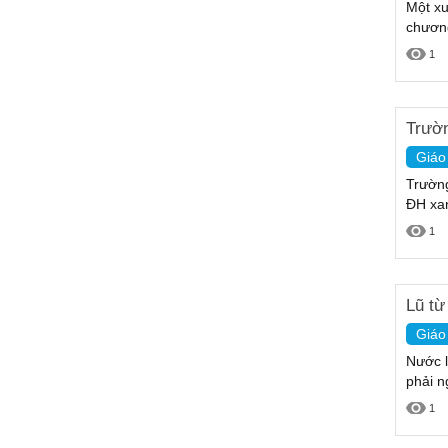
Một xu
chương
1
Trườn
Giáo
Trường
ĐH xan
1
Lũ từ
Giáo
Nước l
phải n
1