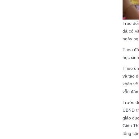
Trao đổ
đã có v
ngày ngh
Theo đó,
học sinh
Theo ông
và tạo đ
khăn về 
vẫn đảm 
Trước đ
UBND th
giáo dụ
Giáp Th
tổng cộn