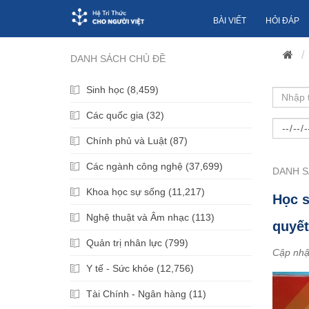
BÀI VIẾT
HỎI ĐÁP
DANH SÁCH CHỦ ĐỀ
Sinh học (8,459)
Các quốc gia (32)
Chính phủ và Luật (87)
Các ngành công nghệ (37,699)
DANH S
Khoa học sự sống (11,217)
Học s
Nghệ thuật và Âm nhạc (113)
quyết
Quản trị nhân lực (799)
Cập nhậ
Y tế - Sức khỏe (12,756)
Tài Chính - Ngân hàng (11)