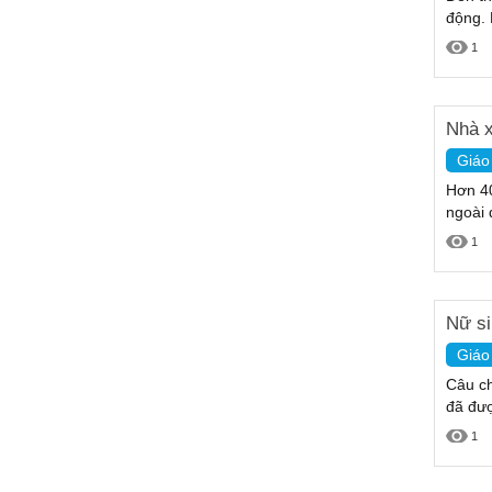
động. 
1
Nhà x
Giáo
Hơn 40
ngoài 
1
Nữ si
Giáo
Câu ch
đã đượ
1