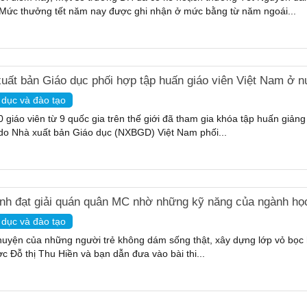
Mức thưởng tết năm nay được ghi nhận ở mức bằng từ năm ngoái...
uất bản Giáo dục phối hợp tập huấn giáo viên Việt Nam ở 
 dục và đào tạo
 giáo viên từ 9 quốc gia trên thế giới đã tham gia khóa tập huấn giảng
do Nhà xuất bản Giáo dục (NXBGD) Việt Nam phối...
nh đạt giải quán quân MC nhờ những kỹ năng của ngành học 
 dục và đào tạo
uyện của những người trẻ không dám sống thật, xây dựng lớp vỏ bọc
c Đỗ thị Thu Hiền và bạn dẫn đưa vào bài thi...