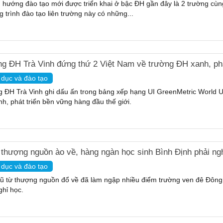
 hướng đào tạo mới được triển khai ở bậc ĐH gần đây là 2 trường cùng
 trình đào tạo liên trường này có những...
g ĐH Trà Vinh đứng thứ 2 Việt Nam về trường ĐH xanh, phá
 dục và đào tạo
 ĐH Trà Vinh ghi dấu ấn trong bảng xếp hạng UI GreenMetric World Uni
h, phát triển bền vững hàng đầu thế giới.
 thượng nguồn ào về, hàng ngàn học sinh Bình Định phải ng
 dục và đào tạo
ũ từ thượng nguồn đổ về đã làm ngập nhiều điểm trường ven đê Đông 
ghỉ học.