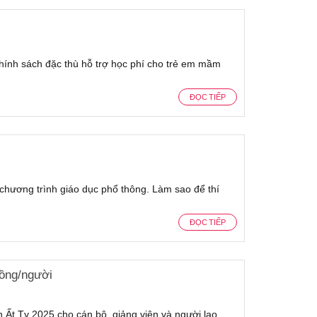
hính sách đặc thù hỗ trợ học phí cho trẻ em mầm
ĐỌC TIẾP
chương trình giáo dục phổ thông. Làm sao để thí
ĐỌC TIẾP
đồng/người
Ất Tỵ 2025 cho cán bộ, giảng viên và người lao