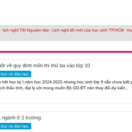
lịch nghỉ Tết Nguyên đán
Lịch nghỉ tết mới của học sinh TP.HCM
mu
 :
uột về quy định môn thi thứ ba vào lớp 10
 dục và đào tạo
 hết học kỳ I năm học 2024-2025 nhưng học sinh lớp 9 vẫn chưa biết p
ích thấu tình, đạt lý với mong muốn Bộ GD-ĐT nên thay đổi dự kiến...
 ngành ở 2 trường
 dục và đào tạo