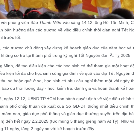
i với phóng viên Báo
Thanh Niên
vào sáng 14.12, ông Hồ Tấn Minh, 
ăn bản hướng dẫn các trường về việc điều chỉnh thời gian nghỉ Tết N
ỉ trước tết.
 các trường chủ động xây dựng kế hoạch giáo dục của năm học và tạo điều
 không cư trú tại thành phố trong kỳ nghỉ Tết Nguyên đán Ất Tỵ 2025.
 Minh, để tạo điều kiện cho các học sinh có thể tham gia một hoạt độ
iều kiện tối đa cho học sinh cùng gia đình về quê vào dịp Tết Nguyê
tàu xe hoặc quê ở xa, học sinh có nhu cầu nghỉ thêm một vài ngày th
bảo đủ thời lượng dạy - học, kiểm tra, đánh giá và hoàn thành kế h
ó, ngày 12.12, UBND TP.HCM ban hành quyết định về việc điều chỉnh t
ành phố chấp thuận đề xuất của Sở GD-ĐT thống nhất điều chỉnh th
c mầm non, giáo dục phổ thông và giáo dục thường xuyên trên địa b
ìn) đến hết ngày 2.2.2025 (tức mùng 5 tháng giêng năm Ất Tỵ). Như 
g 11 ngày, tăng 2 ngày so với kế hoạch trước đây.