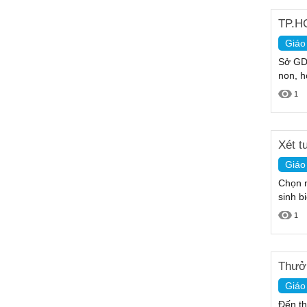
TP.HC
Giáo
Sở GD-
non, h
1
Xét t
Giáo
Chọn n
sinh b
1
Thưởn
Giáo
Đến th