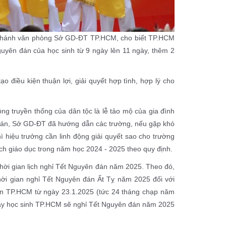
Chánh văn phòng Sở GD-ĐT TP.HCM, cho biết TP.HCM
guyên đán của học sinh từ 9 ngày lên 11 ngày, thêm 2
 kiện thuận lợi, giải quyết hợp tình, hợp lý cho
ng truyền thống của dân tộc là lễ tảo mộ của gia đình
n đán, Sở GD-ĐT đã hướng dẫn các trường, nếu gặp khó
ì hiệu trưởng cần linh động giải quyết sao cho trường
oạch giáo dục trong năm học 2024 - 2025 theo quy định.
hời gian lịch nghỉ Tết Nguyên đán năm 2025. Theo đó,
ời gian nghỉ Tết Nguyên đán Ất Tỵ năm 2025 đối với
àn TP.HCM từ ngày 23.1.2025 (tức 24 tháng chạp năm
vậy học sinh TP.HCM sẽ nghỉ Tết Nguyên đán năm 2025