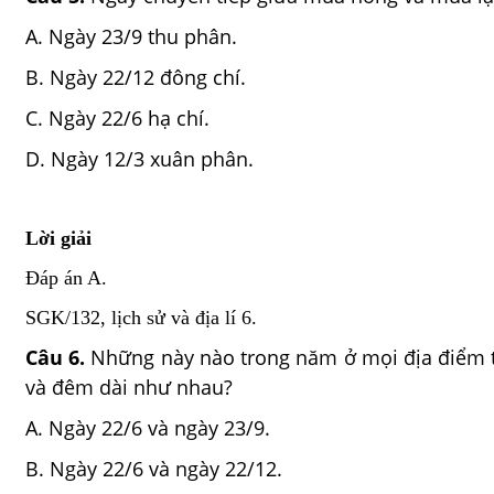
A. Ngày 23/9 thu phân.
B. Ngày 22/12 đông chí.
C. Ngày 22/6 hạ chí.
D. Ngày 12/3 xuân phân.
Lời giải
Đáp án A.
SGK/132, lịch sử và địa lí 6.
Câu 6.
Những này nào trong năm ở mọi địa điểm t
và đêm dài như nhau?
A. Ngày 22/6 và ngày 23/9.
B. Ngày 22/6 và ngày 22/12.