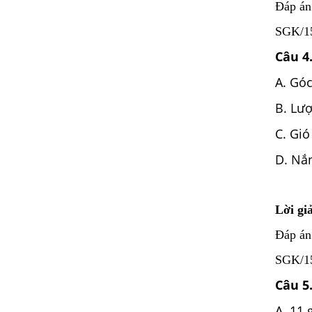
Đáp án
SGK/156
Câu 4
A. Góc
B. Lư
C. Gi
D. Nắ
Lời giả
Đáp án
SGK/158
Câu 5
A. 11 