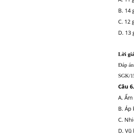
B. 14 
C. 12 
D. 13 
Lời giả
Đáp án
SGK/155
Câu 6
A. Ẩm 
B. Áp 
C. Nhi
D. Vũ 