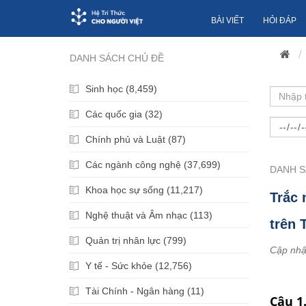
BÀI VIẾT
HỎI ĐÁP
DANH SÁCH CHỦ ĐỀ
Sinh học (8,459)
Các quốc gia (32)
Chính phủ và Luật (87)
Các ngành công nghệ (37,699)
DANH S
Khoa học sự sống (11,217)
Trắc 
Nghệ thuật và Âm nhạc (113)
trên 
Quản trị nhân lực (799)
Cập nhậ
Y tế - Sức khỏe (12,756)
Tài Chính - Ngân hàng (11)
Câu 1