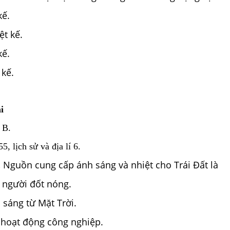
kế.
ệt kế.
kế.
kế.
i
 B.
, lịch sử và địa lí 6.
.
Nguồn cung cấp ánh sáng và nhiệt cho Trái Đất là
 người đốt nóng.
 sáng từ Mặt Trời.
 hoạt động công nghiệp.