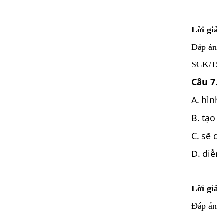
Lời giả
Đáp án
SGK/155
Câu 7
A. hìn
B. tạ
C. sẽ 
D. diễ
Lời giả
Đáp án