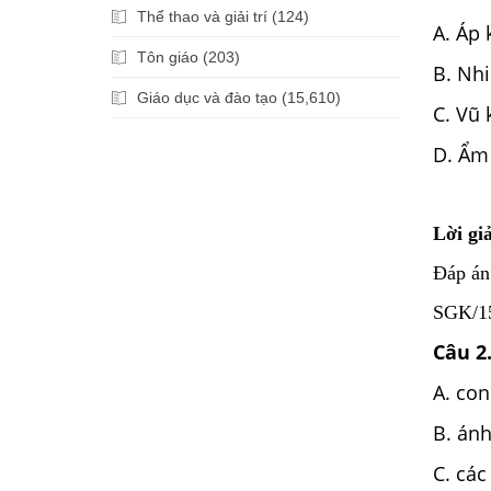
Thể thao và giải trí (124)
A. Áp 
Tôn giáo (203)
B. Nhi
Giáo dục và đào tạo (15,610)
C. Vũ 
D. Ẩm 
Lời giả
Đáp án
SGK/155
Câu 2
A. con
B. ánh
C. các