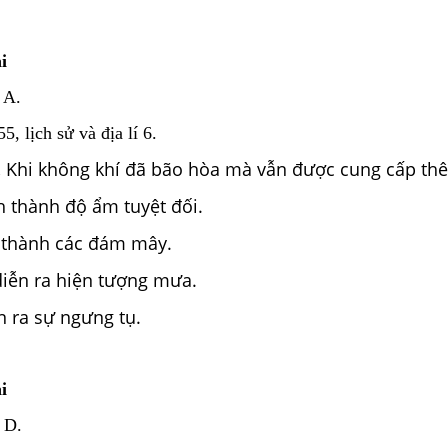
i
 A.
, lịch sử và địa lí 6.
.
Khi không khí đã bão hòa mà vẫn được cung cấp thê
h thành độ ẩm tuyệt đối.
o thành các đám mây.
diễn ra hiện tượng mưa.
n ra sự ngưng tụ.
i
 D.