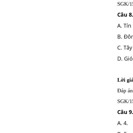
SGK/157
Câu 8
A. Tín
B. Đôn
C. Tây
D. Gi
Lời giả
Đáp án
SGK/158
Câu 9
A. 4.