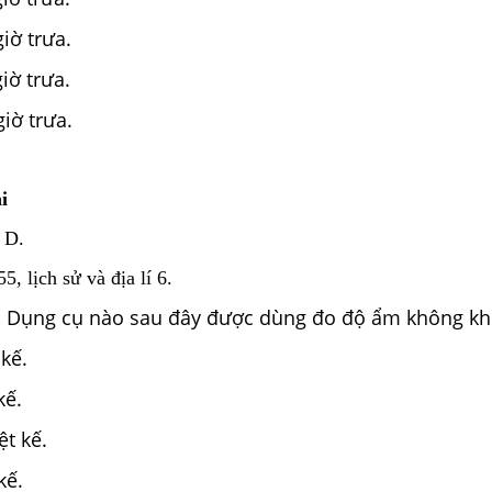
giờ trưa.
giờ trưa.
giờ trưa.
i
 D.
, lịch sử và địa lí 6.
.
Dụng cụ nào sau đây được dùng đo độ ẩm không kh
kế.
kế.
ệt kế.
kế.