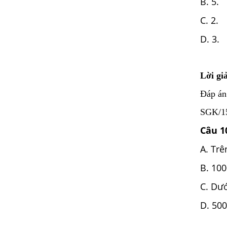
B. 5.
C. 2.
D. 3.
Lời giả
Đáp án
SGK/158
Câu 1
A. Tr
B. 10
C. Dư
D. 50