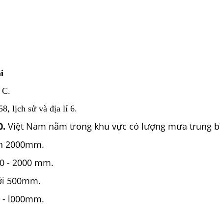
i
 C.
, lịch sử và địa lí 6.
0.
Việt Nam nằm trong khu vực có lượng mưa trung b
ên 2000mm.
00 - 2000 mm.
ới 500mm.
0 - l000mm.