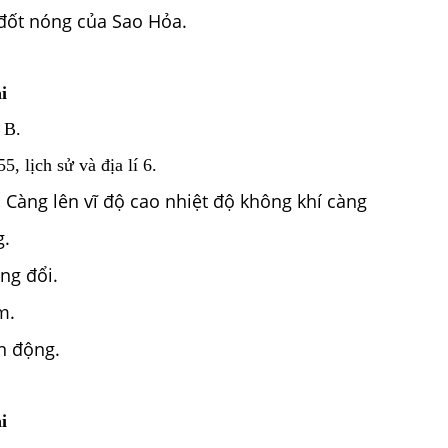
đốt nóng của Sao Hỏa.
i
 B.
, lịch sử và địa lí 6.
.
Càng lên vĩ độ cao nhiệt độ không khí càng
g.
ng đổi.
m.
n động.
i