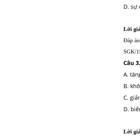
D. sự 
Lời giả
Đáp án
SGK/155
Câu 3
A. tăn
B. khô
C. giả
D. biế
Lời giả