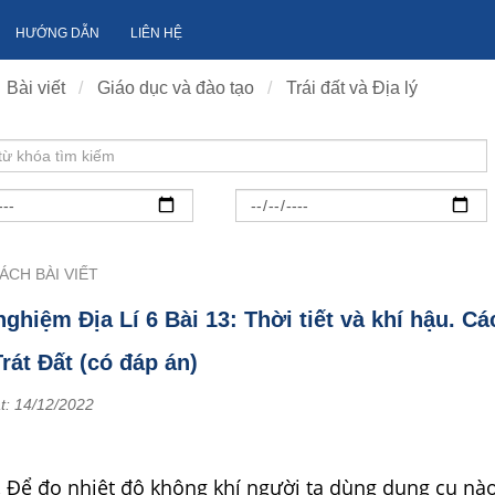
HƯỚNG DẪN
LIÊN HỆ
Bài viết
Giáo dục và đào tạo
Trái đất và Địa lý
ÁCH BÀI VIẾT
nghiệm Địa Lí 6 Bài 13: Thời tiết và khí hậu. Cá
Trát Đất (có đáp án)
t:
14/12/2022
.
Để đo nhiệt độ không khí người ta dùng dụng cụ nào