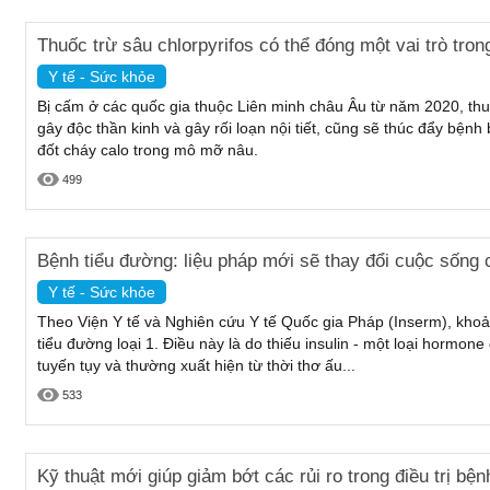
Thuốc trừ sâu chlorpyrifos có thể đóng một vai trò tron
Y tế - Sức khỏe
Bị cấm ở các quốc gia thuộc Liên minh châu Âu từ năm 2020, thuốc
gây độc thần kinh và gây rối loạn nội tiết, cũng sẽ thúc đẩy bện
đốt cháy calo trong mô mỡ nâu.
499
Bệnh tiểu đường: liệu pháp mới sẽ thay đổi cuộc sống
Y tế - Sức khỏe
Theo Viện Y tế và Nghiên cứu Y tế Quốc gia Pháp (Inserm), kh
tiểu đường loại 1. Điều này là do thiếu insulin - một loại hormo
tuyến tụy và thường xuất hiện từ thời thơ ấu...
533
Kỹ thuật mới giúp giảm bớt các rủi ro trong điều trị bệ