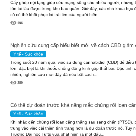
Cấy ghép nội tạng giúp cứu mạng sống cho nhiều người, nhưng t
tồn tại lâu được trong kho bao quản. Giờ đây, các nhà khoa học
có có thể khôi phục lại trái tim của người hiến...
496
Nghiên cứu cung cấp hiểu biết mới về cách CBD giảm c
Y tế - Sức khỏe
Trong suốt 20 năm qua, việc sử dụng cannabidiol (CBD) để điều 
lớn, đặc biệt là khi thuốc chống động kinh gặp thất bại. Đặc tính 
nhiên, nghiên cứu mới đây đã nêu bật cách...
389
Có thể dự đoán trước khả năng mắc chứng rối loạn că
Y tế - Sức khỏe
Khi nhắc đến chứng rối loạn căng thẳng sau sang chấn (PTSD), 
trung vào việc cải thiện tình trạng hơn là dự đoán trước nó. Tuy 
Trường Đại học Tufts vừa phát hiện ra một dấu...