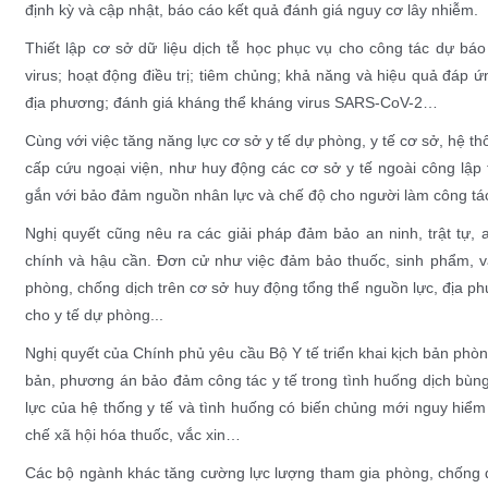
định kỳ và cập nhật, báo cáo kết quả đánh giá nguy cơ lây nhiễm.
Thiết lập cơ sở dữ liệu dịch tễ học phục vụ cho công tác dự báo
virus; hoạt động điều trị; tiêm chủng; khả năng và hiệu quả đáp ứ
địa phương; đánh giá kháng thể kháng virus SARS-CoV-2…
Cùng với việc tăng năng lực cơ sở y tế dự phòng, y tế cơ sở, hệ 
cấp cứu ngoại viện, như huy động các cơ sở y tế ngoài công lậ
gắn với bảo đảm nguồn nhân lực và chế độ cho người làm công tá
Nghị quyết cũng nêu ra các giải pháp đảm bảo an ninh, trật tự, a
chính và hậu cần. Đơn cử như việc đảm bảo thuốc, sinh phẩm, vật 
phòng, chống dịch trên cơ sở huy động tổng thể nguồn lực, địa ph
cho y tế dự phòng...
Nghị quyết của Chính phủ yêu cầu Bộ Y tế triển khai kịch bản phò
bản, phương án bảo đảm công tác y tế trong tình huống dịch bùng
lực của hệ thống y tế và tình huống có biến chủng mới nguy hiểm
chế xã hội hóa thuốc, vắc xin…
Các bộ ngành khác tăng cường lực lượng tham gia phòng, chống 