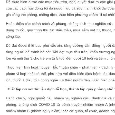
Để thực hiện được các mục tiêu trên, nghị quyết đưa ra các giải
của các cấp, huy động tối đa nguồn lực và sức mạnh khối đại đoà
gia công tác phòng, chống dịch, thực hiện phương châm "4 tại chỗ"
Hoàn thiện các chính sách về phòng, chống dịch như nghiên cứu p
dụng thuốc, quy trình thủ tục đấu thầu, mua sắm vật tư, thuốc,
công lập.
Để đạt được tỉ lệ bao phủ vắc xin, tăng cường vận động người dâ
từng người để tránh bỏ sót. Khi đạt mục tiêu trên, khẩn trương n
lớn và mũi thứ 3 cho trẻ em từ 5 tuổi đến dưới 18 tuổi và tiêm chủng
Thực hiện linh hoạt nguyên tắc "ngăn chặn - phát hiện - cách ly
phạm vi hẹp nhất có thể, phù hợp với diễn biến dịch bệnh; áp dụn
xin, thuốc + điều trị + công nghệ + ý thức người dân + các biện phá
Thiết lập cơ sở dữ liệu dịch tễ học, thành lập quỹ phòng chố
Đáng chú ý, nghị quyết nêu nhiệm vụ nghiên cứu, đánh giá và c
phòng, chống dịch COVID-19 từ bệnh truyền nhiễm nhóm A (nh
nhiễm nhóm B (nhóm nguy hiểm); các cơ quan, tổ chức, doanh ngh