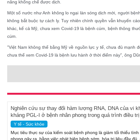
năng khống chế được dịch.
Một số nước như Anh không lo ngại làn sóng dịch mới, người bệnh 
không bắt buộc tự cách ly. Tuy nhiên chính quyền vẫn khuyến cáo
khác, kể cả Mỹ, chưa xem Covid-19 là bệnh cúm, bệnh thông thư
cúm.
"Việt Nam không thể bằng Mỹ về nguồn lực y tế, chưa đủ mạnh đ
chưa thể xem Covid-19 là bệnh lưu hành ở thời điểm này", ông Dũn
Nghiên cứu sự thay đổi hàm lượng RNA, DNA của vi k
kháng PGL-I ở bệnh nhân phong trong quá trình điều trị
Y tế - Sức khỏe
Mục tiêu thực sự của kiểm soát bệnh phong là giảm tối thiểu tình
phong gây ra, bằng việc phát hiện bệnh sớm, hóa trị liệu đầy đủ, 