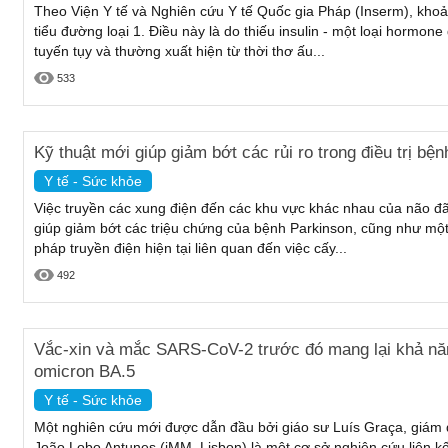
Theo Viện Y tế và Nghiên cứu Y tế Quốc gia Pháp (Inserm), kh
tiểu đường loại 1. Điều này là do thiếu insulin - một loại hormo
tuyến tụy và thường xuất hiện từ thời thơ ấu...
533
Kỹ thuật mới giúp giảm bớt các rủi ro trong điều trị bệ
Y tế - Sức khỏe
Việc truyền các xung điện đến các khu vực khác nhau của não đ
giúp giảm bớt các triệu chứng của bệnh Parkinson, cũng như một
pháp truyền điện hiện tại liên quan đến việc cấy...
492
Vắc-xin và mắc SARS-CoV-2 trước đó mang lại khả năn
omicron BA.5
Y tế - Sức khỏe
Một nghiên cứu mới được dẫn đầu bởi giáo sư Luís Graça, giám đ
João Lobo Antunes (iMM, Lisbon) là một cơ sở nghiên cứu liên kế