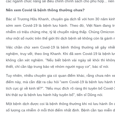
các ngành chức năng sẽ điều chỉnh chính sách cho phù hợp... nên c
Nên xem Covid là bệnh thông thường chưa?
Bác sĩ Trương Hữu Khanh, chuyên gia dịch tễ với hơn 30 năm kin
sớm xem Covid-19 là bệnh lưu hành. Theo đó, Việt Nam đang tr
nhiễm có triệu chứng nhẹ, tỷ lệ chuyển nặng thấp. Chủng Omicron 
như một số nước trên thế giới thì dịch bệnh sẽ không còn là gánh 
Việc chần chừ xem Covid-19 là bệnh thông thường sẽ gây nhiều 
nghiệm, truy vết, theo ông Khanh. Khi đã xem Covid-19 là bệnh lưu
không cần xét nghiệm. "Nếu biết bệnh vài ngày sẽ khỏi thì khô
thiết, chỉ cần tập trung bảo vệ nhóm người nguy cơ", bác sĩ nói.
Tuy nhiên, nhiều chuyên gia có quan điểm khác, rằng chưa nên x
điểm này, mà cần đặt ra câu hỏi "xem Covid-19 là bệnh lưu hành thì
tích cực gì về kinh tế?". "Nếu mục đích rõ ràng thì tuyên bố Covid
khi thật sự là bệnh lưu hành hãy tuyên bố", tiến sĩ Dũng nói.
Một bệnh dịch được coi là bệnh thông thường khi nó lưu hành ổn 
số lượng ca nhiễm ở mỗi thời điểm nhất định. Bệnh cần tạo miễn d