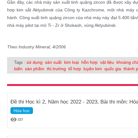
Gần đây, các nhà máy sản xuất tinh quặng zircon đã được xây d
hợp kim sắt Aktyubinsk của Công ty Kazchrome, một nhà máy 
hành. Công suất tinh quặng zircon của nhà máy này đạt 5.400 tấ
nhà máy pilot tại mỏ Ti - Zr ở Shokash, vùng Aktyubinsk.
Theo Industry Mineral, 4/2006
sử dụng
sản xuất
kim loại
hỗn hợp
vật liệu
khoáng ch
Tags :
biến
sản phẩm
thị trường
tổ hợp
luyện kim
quốc gia
thành 
Đề thi Học kì 2, Năm học 2022 - 2023, Bài thi môn: Hóa
Hóa học
337