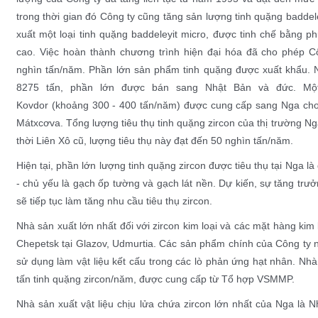
trong thời gian đó Công ty cũng tăng sản lượng tinh quặng baddel
xuất một loại tinh quặng baddeleyit micro, được tinh chế bằng 
cao. Việc hoàn thành chương trình hiện đại hóa đã cho phép Cô
nghìn tấn/năm. Phần lớn sản phẩm tinh quặng được xuất khẩu. 
8275 tấn, phần lớn được bán sang Nhật Bản và đức. Một 
Kovdor (khoảng 300 - 400 tấn/năm) được cung cấp sang Nga cho 
Mátxcơva. Tổng lượng tiêu thụ tinh quặng zircon của thị trường N
thời Liên Xô cũ, lượng tiêu thụ này đạt đến 50 nghìn tấn/năm.
Hiện tại, phần lớn lượng tinh quặng zircon được tiêu thụ tại Nga l
- chủ yếu là gạch ốp tường và gạch lát nền. Dự kiến, sự tăng trư
sẽ tiếp tục làm tăng nhu cầu tiêu thụ zircon.
Nhà sản xuất lớn nhất đối với zircon kim loại và các mặt hàng kim 
Chepetsk tại Glazov, Udmurtia. Các sản phẩm chính của Công ty 
sử dụng làm vật liệu kết cấu trong các lò phản ứng hạt nhân. N
tấn tinh quặng zircon/năm, được cung cấp từ Tổ hợp VSMMP.
Nhà sản xuất vật liệu chịu lửa chứa zircon lớn nhất của Nga l