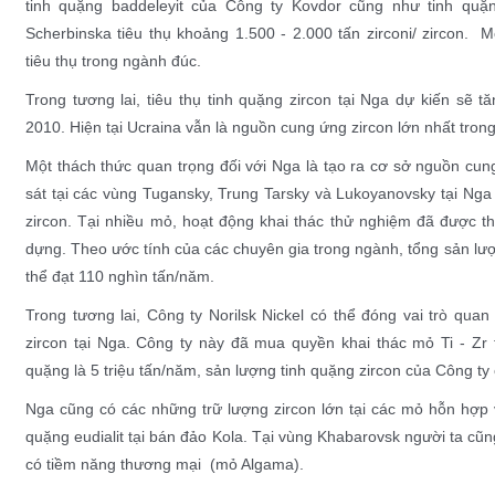
tinh quặng baddeleyit của Công ty Kovdor cũng như tinh quặ
Scherbinska tiêu thụ khoảng 1.500 - 2.000 tấn zirconi/ zircon. 
tiêu thụ trong ngành đúc.
Trong tương lai, tiêu thụ tinh quặng zircon tại Nga dự kiến sẽ
2010. Hiện tại Ucraina vẫn là nguồn cung ứng zircon lớn nhất tro
Một thách thức quan trọng đối với Nga là tạo ra cơ sở nguồn cun
sát tại các vùng Tugansky, Trung Tarsky và Lukoyanovsky tại Nga
zircon. Tại nhiều mỏ, hoạt động khai thác thử nghiệm đã được t
dựng. Theo ước tính của các chuyên gia trong ngành, tổng sản lư
thể đạt 110 nghìn tấn/năm.
Trong tương lai, Công ty Norilsk Nickel có thể đóng vai trò quan
zircon tại Nga. Công ty này đã mua quyền khai thác mỏ Ti - Zr 
quặng là 5 triệu tấn/năm, sản lượng tinh quặng zircon của Công ty 
Nga cũng có các những trữ lượng zircon lớn tại các mỏ hỗn hợp v
quặng eudialit tại bán đảo Kola. Tại vùng Khabarovsk người ta cũ
có tiềm năng thương mại (mỏ Algama).