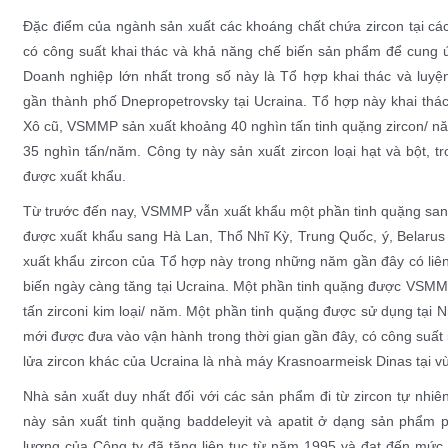
Đặc điểm của ngành sản xuất các khoáng chất chứa zircon tại các
có công suất khai thác và khả năng chế biến sản phẩm để cung ứ
Doanh nghiệp lớn nhất trong số này là Tổ hợp khai thác và lu
gần thành phố Dnepropetrovsky tại Ucraina. Tổ hợp này khai thác 
Xô cũ, VSMMP sản xuất khoảng 40 nghìn tấn tinh quặng zircon/ n
35 nghìn tấn/năm. Công ty này sản xuất zircon loại hạt và bột, 
được xuất khẩu.
Từ trước đến nay, VSMMP vẫn xuất khẩu một phần tinh quặng sang
được xuất khẩu sang Hà Lan, Thổ Nhĩ Kỳ, Trung Quốc, ý, Belarus
xuất khẩu zircon của Tổ hợp này trong những năm gần đây có liê
biến ngày càng tăng tại Ucraina. Một phần tinh quặng được VSMMP
tấn zirconi kim loại/ năm. Một phần tinh quặng được sử dụng tại N
mới được đưa vào vận hành trong thời gian gần đây, có công suất 
lửa zircon khác của Ucraina là nhà máy Krasnoarmeisk Dinas tại v
Nhà sản xuất duy nhất đối với các sản phẩm đi từ zircon tự nhi
này sản xuất tinh quặng baddeleyit và apatit ở dạng sản phẩm 
lượng của Công ty đã tăng liên tục từ năm 1995 và đạt đến mức